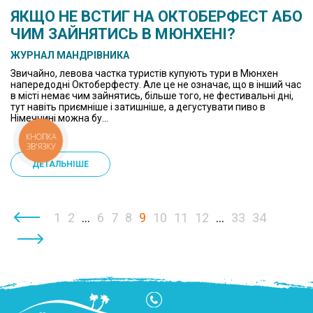
ЯКЩО НЕ ВСТИГ НА ОКТОБЕРФЕСТ АБО
ЧИМ ЗАЙНЯТИСЬ В МЮНХЕНІ?
ЖУРНАЛ МАНДРІВНИКА
Звичайно, левова частка туристів купують тури в Мюнхен
напередодні Октоберфесту. Але це не означає, що в інший час
в місті немає чим зайнятись, більше того, не фестивальні дні,
тут навіть приємніше і затишніше, а дегустувати пиво в
Німеччині можна бу...
КНОПКА
ЗВ'ЯЗКУ
ДЕТАЛЬНІШЕ
‹
1
2
...
6
7
8
9
10
11
12
...
33
34
›