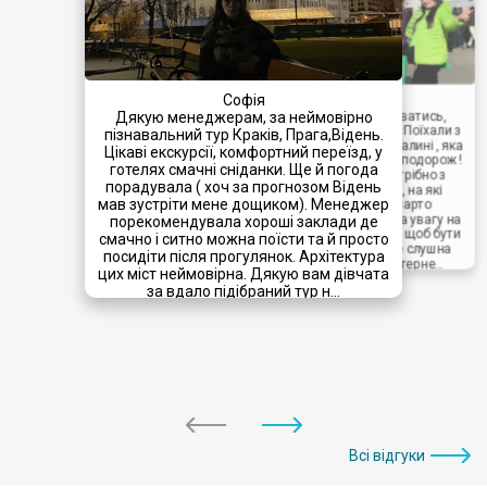
Софія
Оксана
Мрії мають властивість збуватись,
Дякую менеджерам, за неймовірно
дякуючи Туристичній агенції «Поїхали з
пізнавальний тур Краків, Прага,Відень.
нами» і особисто менеджеру Галині , яка
Цікаві екскурсії, комфортний переїзд, у
допомогла та підібрала круту подорож !
готелях смачні сніданки. Ще й погода
Детально розповіла що потрібно з
порадувала ( хоч за прогнозом Відень
собою взяти - до дрібниць , на які
мав зустріти мене дощиком). Менеджер
екскурсії варто піти і що варто
подивитись , а також звернула увагу на
порекомендувала хороші заклади де
мобільний звʼязок у роумінгу - щоб бути
смачно і ситно можна поїсти та й просто
постійно на звʼязку , це дуже слушна
посидіти після прогулянок. Архітектура
порада , бо коли є всюди інтерне...
цих міст неймовірна. Дякую вам дівчата
пр-т Ч.Калини 51
за вдало підібраний тур н...
25.03.2025
пр-т Ч.Калини 51
30.03.2025
Всі відгуки