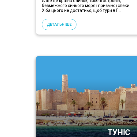
А ще це країна оливок, тисячі островів,
безмежного синього моря і приємної спеки.
Хіба цього не достатньо, щоб тури в Г...
ДЕТАЛЬНІШЕ
ТУНІС