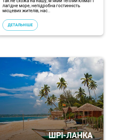
так не схожа на нашу, м’який теплий клімат і
лагідне море, непідробна гостинність
місцевих жителів, нас...
ДЕТАЛЬНІШЕ
ШРІ-ЛАНКА