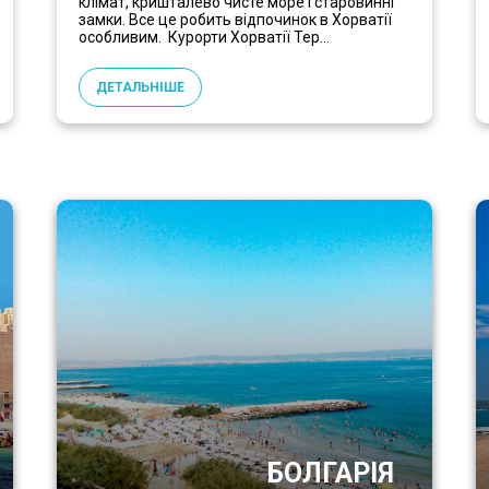
клімат, кришталево чисте море і старовинні
замки. Все це робить відпочинок в Хорватії
особливим. Курорти Хорватії Тер...
ДЕТАЛЬНІШЕ
БОЛГАРІЯ