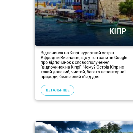
КІПР
Відпочинок на Кіпрі: курортний острів
Афродіти Ви знаєте, що у топ запитів Google
про відпочинок є словосполучення
“відпочинок на Кіпрі”. Чому? Острів Кіпр не
такий далекий, чистий, багато неповторної
природи, безвізовий в’їзд для ...
ДЕТАЛЬНІШЕ