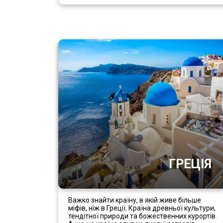
ГРЕЦІЯ
Важко знайти країну, в якій живе більше
міфів, ніж в Греції. Країна древньої культури,
тендітної природи та божественних курортів.