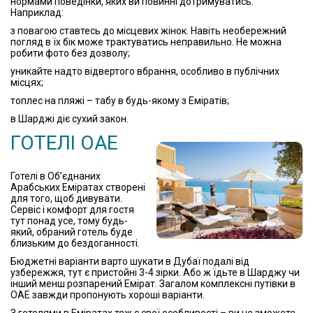
нормами поведінки, яких ви повинні дотримуватись.
Наприклад:
з повагою ставтесь до місцевих жінок. Навіть необережний
погляд в їх бік може трактуватись неправильно. Не можна
робити фото без дозволу;
уникайте надто відвертого вбрання, особливо в публічних
місцях;
топлес на пляжі – табу в будь-якому з Еміратів;
в Шарджі діє сухий закон.
ГОТЕЛІ ОАЕ
Готелі в Об’єднаних
Арабських Еміратах створені
для того, щоб дивувати.
Сервіс і комфорт для гостя
тут понад усе, тому будь-
який, обраний готель буде
близьким до бездоганності.
Бюджетні варіанти варто шукати в Дубаї подалі від
узбережжя, тут є пристойні 3-4 зірки. Або ж їдьте в Шарджу чи
інший менш розпарений Емірат. Загалом комплексні путівки в
ОАЕ завжди пропонують хороші варіанти.