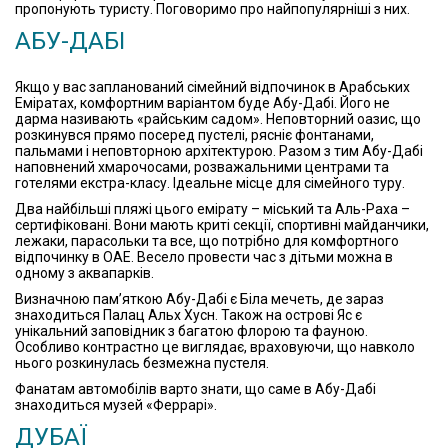
пропонують туристу. Поговоримо про найпопулярніші з них.
АБУ-ДАБІ
Якщо у вас запланований сімейний відпочинок в Арабських
Еміратах, комфортним варіантом буде Абу-Дабі. Його не
дарма називають «райським садом». Неповторний оазис, що
розкинувся прямо посеред пустелі, рясніє фонтанами,
пальмами і неповторною архітектурою. Разом з тим Абу-Дабі
наповнений хмарочосами, розважальними центрами та
готелями екстра-класу. Ідеальне місце для сімейного туру.
Два найбільші пляжі цього емірату – міський та Аль-Раха –
сертифіковані. Вони мають криті секції, спортивні майданчики,
лежаки, парасольки та все, що потрібно для комфортного
відпочинку в ОАЕ. Весело провести час з дітьми можна в
одному з аквапарків.
Визначною пам’яткою Абу-Дабі є Біла мечеть, де зараз
знаходиться Палац Альх Хусн. Також на острові Яс є
унікальний заповідник з багатою флорою та фауною.
Особливо контрастно це виглядає, враховуючи, що навколо
нього розкинулась безмежна пустеля.
Фанатам автомобілів варто знати, що саме в Абу-Дабі
знаходиться музей «Феррарі».
ДУБАЇ