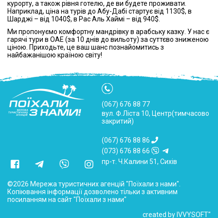
курорту, а також рівня готелю, де ви будете проживати.
Наприклад, ціна на турів до Абу-Дабі стартує від 1130$, в
Шарджі – від 1040$, в Рас Аль Хаймі – від 940$.
Ми пропонуємо комфортну мандрівку в арабську казку. У нас є
гарячі тури в ОАЕ (за 10 днів до вильоту) за суттєво зниженою
ціною. Приходьте, це ваш шанс познайомитись з
найбажанішою країною світу!
(067) 676 88 77
вул. Ф.Ліста 10, Центр(тимчасово
закритий)
(067) 676 88 86
(073) 676 88 66
пр-т. Ч.Калини 51, Сихів
©2026 Мережа туристичних агенцій "Поїхали з нами".
Копіювання інформації дозволено тільки з активним
посиланням на сайт "Поїхали з нами"
created by IVVYSOFT"