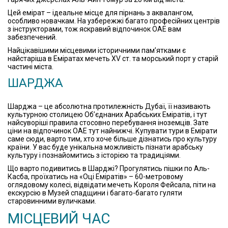
Цей емірат – ідеальне місце для пірнань з аквалангом,
особливо новачкам. На узбережжі багато професійних центрів
з інструкторами, тож яскравий відпочинок ОАЕ вам
забезпечений.
Найцікавішими місцевими історичними пам’ятками є
найстаріша в Еміратах мечеть XV ст. та морський порт у старій
частині міста.
ШАРДЖА
Шарджа – це абсолютна протилежність Дубаї, її називають
культурною столицею Об’єднаних Арабських Еміратів, і тут
найсуворіші правила стосовно перебування іноземців. Зате
ціни на відпочинок ОАЕ тут найнижчі. Купувати тури в Емірати
саме сюди, варто тим, хто хоче більше дізнатись про культуру
країни. У вас буде унікальна можливість пізнати арабську
культуру і познайомитись з історією та традиціями.
Що варто подивитись в Шарджі? Прогулятись пішки по Аль-
Касба, проїхатись на «Оці Еміратів» – 60-метровому
оглядовому колесі, відвідати мечеть Короля Фейсала, піти на
екскурсію в Музей спадщини і багато-багато гуляти
старовинними вуличками.
МІСЦЕВИЙ ЧАС