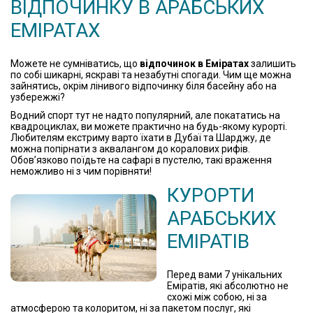
ВІДПОЧИНКУ В АРАБСЬКИХ
ЕМІРАТАХ
Можете не сумніватись, що
відпочинок в Еміратах
залишить
по собі шикарні, яскраві та незабутні спогади. Чим ще можна
зайнятись, окрім лінивого відпочинку біля басейну або на
узбережжі?
Водний спорт тут не надто популярний, але покататись на
квадроциклах, ви можете практично на будь-якому курорті.
Любителям екстриму варто їхати в Дубаї та Шарджу, де
можна попірнати з аквалангом до коралових рифів.
Обов’язково поїдьте на сафарі в пустелю, такі враження
неможливо ні з чим порівняти!
КУРОРТИ
АРАБСЬКИХ
ЕМІРАТІВ
Перед вами 7 унікальних
Еміратів, які абсолютно не
схожі між собою, ні за
атмосферою та колоритом, ні за пакетом послуг, які