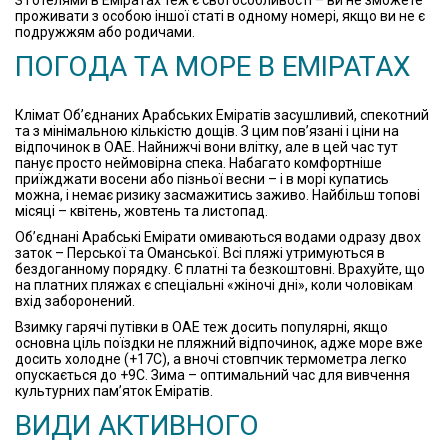
З готелями в Еміратах теж є свої особливості – ви не зможете
проживати з особою іншої статі в одному номері, якщо ви не є
подружжям або родичами.
ПОГОДА ТА МОРЕ В ЕМІРАТАХ
Клімат Об’єднаних Арабських Еміратів засушливий, спекотний
та з мінімальною кількістю дощів. З цим пов’язані і ціни на
відпочинок в ОАЕ. Найнижчі вони влітку, але в цей час тут
панує просто неймовірна спека. Набагато комфортніше
приїжджати восени або пізньої весни – і в морі купатись
можна, і немає ризику засмажитись заживо. Найбільш топові
місяці – квітень, жовтень та листопад.
Об’єднані Арабські Емірати омиваються водами одразу двох
заток – Перської та Оманської. Всі пляжі утримуються в
бездоганному порядку. Є платні та безкоштовні. Врахуйте, що
на платних пляжах є спеціальні «жіночі дні», коли чоловікам
вхід заборонений.
Взимку гарячі путівки в ОАЕ теж досить популярні, якщо
основна ціль поїздки не пляжний відпочинок, адже море вже
досить холодне (+17С), а вночі стовпчик термометра легко
опускається до +9С. Зима – оптимальний час для вивчення
культурних пам’яток Еміратів.
ВИДИ АКТИВНОГО