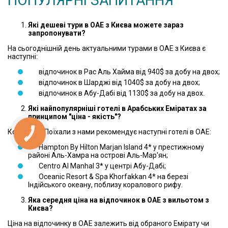
ПОПУЛЯРНІ ЗАПИТАННЯ
Які дешеві тури в ОАЕ з Києва можете зараз
запропонувати?
На сьогоднішній день актуальними турами в ОАЕ з Києва є
наступні:
відпочинок в Рас Аль Хайма від 940$ за добу на двох;
відпочинок в Шарджі від 1040$ за добу на двох;
відпочинок в Абу-Дабі від 1130$ за добу на двох.
Які найпопулярніші готелі в Арабських Еміратах за
принципом "ціна - якість"?
Компанія «Поїхали з нами рекомендує наступні готелі в ОАЕ:
Hampton By Hilton Marjan Island 4* у престижному
районі Аль-Хамра на острові Аль-Мар'ян;
Centro Al Manhal 3* у центрі Абу-Дабі;
Oceanic Resort & Spa Khorfakkan 4* на березі
Індійського океану, поблизу коралового рифу.
Яка середня ціна на відпочинок в ОАЕ з вильотом з
Києва?
Ціна на відпочинку в ОАЕ залежить від обраного Емірату чи