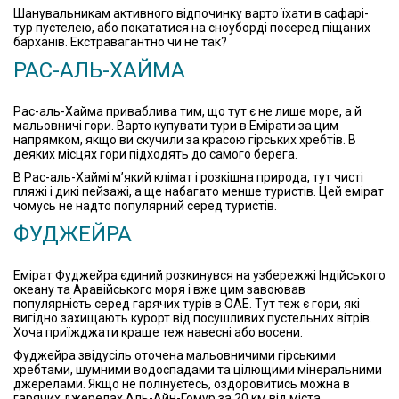
Шанувальникам активного відпочинку варто їхати в сафарі-
тур пустелею, або покататися на сноуборді посеред піщаних
барханів. Екстравагантно чи не так?
РАС-АЛЬ-ХАЙМА
Рас-аль-Хайма приваблива тим, що тут є не лише море, а й
мальовничі гори. Варто купувати тури в Емірати за цим
напрямком, якщо ви скучили за красою гірських хребтів. В
деяких місцях гори підходять до самого берега.
В Рас-аль-Хаймі м’який клімат і розкішна природа, тут чисті
пляжі і дикі пейзажі, а ще набагато менше туристів. Цей емірат
чомусь не надто популярний серед туристів.
ФУДЖЕЙРА
Емірат Фуджейра єдиний розкинувся на узбережжі Індійського
океану та Аравійського моря і вже цим завоював
популярність серед гарячих турів в ОАЕ. Тут теж є гори, які
вигідно захищають курорт від посушливих пустельних вітрів.
Хоча приїжджати краще теж навесні або восени.
Фуджейра звідусіль оточена мальовничими гірськими
хребтами, шумними водоспадами та цілющими мінеральними
джерелами. Якщо не полінуєтесь, оздоровитись можна в
гарячих джерелах Аль-Айн-Гомур за 20 км від міста.