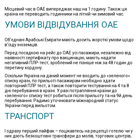
Місцевий час в ОАЕ випереджає наш на 1 годину. Також ця
країна не переводить годинники на літній чи зимовий час.
УМОВИ ВІДВІДУВАННЯ ОАЕ
Об’єднані Арабські Емірати мають досить жорсткі умови щодо
в’їзду іноземців.
Перед посадкою на рейс до ОАЕ усі пасажири, незалежно від
наявності сертифікату про вакцинацію, мають надати
негативний ПЛР-тест, зроблений не пізніше ніж за 48 годин до
перетину кордону.
Оскільки Україна на даний момент не входить до «зеленого»
списку країн, по прильоті пасажирам необхідно здати
повторний ПЛР тест, а також повторити тестування на 4 та 8
дні перебування в країні. У разі потрапляння країни до
«зеленого» списку тест робиться після прильоту та на 9й день
перебування. Радимо уточнювати міжнародний статус
України перед вильотом.
ТРАНСПОРТ
І одразу перший лайфак – поцікавтесь на рецепції готелю чи у
них діють безкоштовні трансфери до молів, торгових центрів,