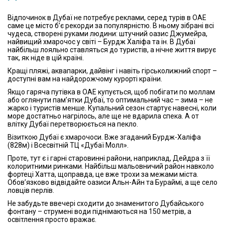
Відпочинок в Дубаї не потребує реклами, серед турів в ОАЕ
саме це місто б’є рекорди за популярністю. В ньому зібрані всі
чудеса, створені руками людини: штучний оазис Джумейра,
найвищий хмарочос у світі – Бурдж Халіфа та ін. В Дубаї
найбільш лояльно ставляться до туристів, а нічне життя вирує
так, як ніде в цій країні.
Кращі пляжі, аквапарки, дайвінг і навіть гірськолижний спорт –
доступні вам на найдорожчому курорті країни.
Якщо гаряча путівка в ОАЕ купується, щоб побігати по моллам
або оглянути пам’ятки Дубаї, то оптимальний час – зима – не
жарко і туристів менше. Купальний сезон стартує навесні, коли
море достатньо нагрілось, але ще не вдарила спека. А от
влітку Дубаї перетворюється на пекло.
Візиткою Дубаї є хмарочоси. Вже згаданий Бурдж-Халіфа
(828м) і Всесвітній ТЦ «Дубаї Молл».
Проте, тут є і гарні старовинні райони, наприклад, Дейдра з її
колоритними ринками. Найбільш мальовничий район навколо
фортеці Хатта, щоправда, це вже трохи за межами міста.
Обов’язково відвідайте оазиси Альн-Айн та Бураймі, а ще село
ловців перлів.
Не забудьте ввечері сходити до знаменитого Дубайського
фонтану – струмені води піднімаються на 150 метрів, а
освітлення просто вражає.