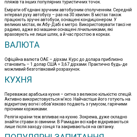
пляжів та інших популярних туристичних точок.
Емірати об’єднані зручним автобусним сполученням. Середній
інтервал руху автобусу – раз на 30 хвилин. В містах також
працюють зручні автобуси, оснащені кондиціонером. У
великих містах, як Абу-Дабі є метро. Використовувати таксі не
радимо, адже всі машини оснащені лічильниками, які
враховують не лише шлях, а й час простою в корках.
ВАЛЮТА
Офіційна валюта ОАЕ – дірхам. Курс до долара приблизно
становить – 1 долар США = 3,67 дірхами. Практично будь-де
можливий безготівковий розрахунок.
КУХНЯ
Переважає арабська кухня – ситна з великою кількістю спецій.
Активно використовується м'ясо. Найчастіше його готують на
відкритому вогні і обов'язково подають з гумусом, гарячими
прісними коржиками.
Релігія країни теж впливає на кухню. Зокрема, дуже складно
знайти страви зі свинини. В Рамадан всі кафе відкриваються
лише після заходу сонця та закриваються на світанку.