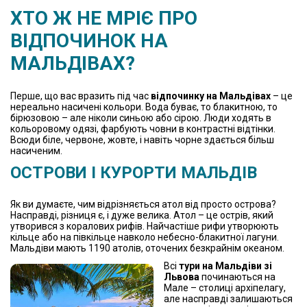
ХТО Ж НЕ МРІЄ ПРО
ВІДПОЧИНОК НА
МАЛЬДІВАХ
?
Перше, що вас вразить під час
відпочинку на Мальдівах
– це
нереально насичені кольори. Вода буває, то блакитною, то
бірюзовою – але ніколи синьою або сірою. Люди ходять в
кольоровому одязі, фарбують човни в контрастні відтінки.
Всюди біле, червоне, жовте, і навіть чорне здається більш
насиченим.
ОСТРОВИ І КУРОРТИ МАЛЬДІВ
Як ви думаєте, чим відрізняється атол від просто острова?
Насправді, різниця є, і дуже велика. Атол – це острів, який
утворився з коралових рифів. Найчастіше рифи утворюють
кільце або на півкільце навколо небесно-блакитної лагуни.
Мальдіви мають 1190 атолів, оточених безкрайнім океаном.
Всі
тури на Мальдіви зі
Львова
починаються на
Мале – столиці архіпелагу,
але насправді залишаються