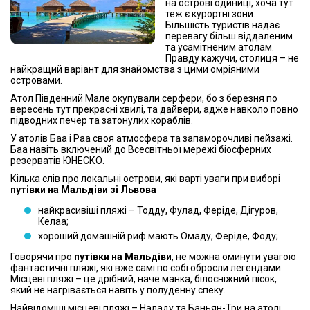
на острові одиниці, хоча тут
теж є курортні зони.
Більшість туристів надає
перевагу більш віддаленим
та усамітненим атолам.
Правду кажучи, столиця – не
найкращий варіант для знайомства з цими омріяними
островами.
Атол Південний Мале окупували серфери, бо з березня по
вересень тут прекрасні хвилі, та дайвери, адже навколо повно
підводних печер та затонулих кораблів.
У атолів Баа і Раа своя атмосфера та запаморочливі пейзажі.
Баа навіть включений до Всесвітньої мережі біосферних
резерватів ЮНЕСКО.
Кілька слів про локальні острови, які варті уваги при виборі
путівки на Мальдіви зі Львова
найкрасивіші пляжі – Тодду, Фулад, Феріде, Дігуров,
Келаа;
хороший домашній риф мають Омаду, Феріде, Фоду;
Говорячи про
путівки на Мальдіви
, не можна оминути увагою
фантастичні пляжі, які вже самі по собі обросли легендами.
Місцеві пляжі – це дрібний, наче манка, білосніжний пісок,
який не нагрівається навіть у полуденну спеку.
Найвідоміші місцеві пляжі – Наладу та Баньян-Три на атолі