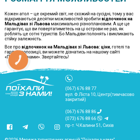
Кожен атол – це окремий світ, не схожий на сусідні, тому у вас
відкриваються десятки можливостей зробити
відпочинок на
Мальдівах зі Львова
максимально різноплановим. А ще це
гарантує, що ви повертатиметесь на ці острови не раз, як
роблять це сотні туристів. Бо Мальдіви полонять і викликають
стійку залежність.
Все про
відпочинок на Мальдівах зі Львова: ціни
, готелі та
гарячі пропозиції, ви можете дізнатись на нашому сайті
«Поїхали з нами». Звертайтесь!
(067) 676 88 77
вул. Ф.Ліста 10, Центр(тимчасово
закритий)
(067) 676 88 86
(073) 676 88 66
пр-т. Ч.Калини 51, Сихів
©2026 Мережа туристичних агенцій "Поїхали з нами".