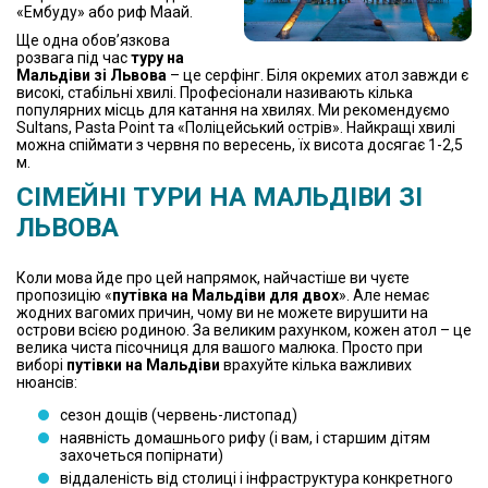
«Ембуду» або риф Маай.
Ще одна обов’язкова
розвага під час
туру на
Мальдіви зі Львова
– це серфінг. Біля окремих атол завжди є
високі, стабільні хвилі. Професіонали називають кілька
популярних місць для катання на хвилях. Ми рекомендуємо
Sultans, Pasta Point та «Поліцейський острів». Найкращі хвилі
можна спіймати з червня по вересень, їх висота досягає 1-2,5
м.
СІМЕЙНІ
ТУРИ НА МАЛЬДІВИ ЗІ
ЛЬВОВА
Коли мова йде про цей напрямок, найчастіше ви чуєте
пропозицію «
путівка на Мальдіви для двох
». Але немає
жодних вагомих причин, чому ви не можете вирушити на
острови всією родиною. За великим рахунком, кожен атол – це
велика чиста пісочниця для вашого малюка. Просто при
виборі
путівки на Мальдіви
врахуйте кілька важливих
нюансів:
сезон дощів (червень-листопад)
наявність домашнього рифу (і вам, і старшим дітям
захочеться попірнати)
віддаленість від столиці і інфраструктура конкретного