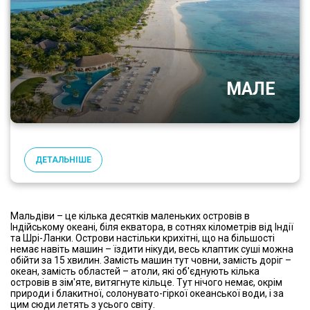
МАЛЕ
ДЕТАЛЬНІШЕ
Мальдіви – це кілька десятків маленьких островів в
Індійському океані, біля екватора, в сотнях кілометрів від Індії
та Шрі-Ланки. Острови настільки крихітні, що на більшості
немає навіть машин – їздити нікуди, весь клаптик суші можна
обійти за 15 хвилин. Замість машин тут човни, замість доріг –
океан, замість областей – атоли, які об'єднують кілька
островів в зім'яте, витягнуте кільце. Тут нічого немає, окрім
природи і блакитної, солонувато-гіркої океанської води, і за
цим сюди летять з усього світу.