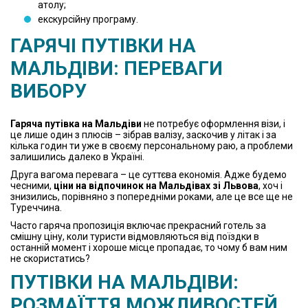
атолу;
екскурсійну програму.
ГАРЯЧІ ПУТІВКИ НА
МАЛЬДІВИ
: ПЕРЕВАГИ
ВИБОРУ
Гаряча путівка на Мальдіви
не потребує оформлення візи, і
це лише один з плюсів – зібрав валізу, заскочив у літак і за
кілька годин ти уже в своєму персональному раю, а проблеми
залишились далеко в Україні.
Друга вагома перевага – це суттєва економія. Адже будемо
чесними,
ціни на відпочинок на Мальдівах зі Львова
, хоч і
знизились, порівняно з попередніми роками, але це все ще не
Туреччина.
Часто гаряча пропозиція включає прекрасний готель за
смішну ціну, коли туристи відмовляються від поїздки в
останній момент і хороше місце пропадає, то чому б вам ним
не скористатись?
ПУТІВКИ НА МАЛЬДІВИ
:
РОЗМАЇТТЯ МОЖЛИВОСТЕЙ