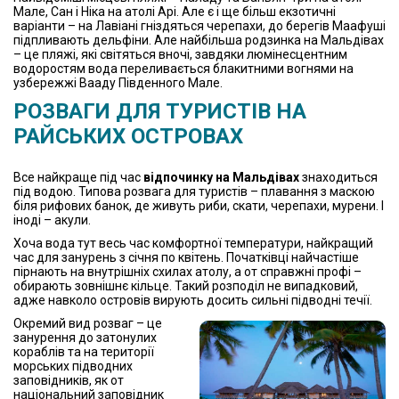
Мале, Сан і Ніка на атолі Арі. Але є і ще більш екзотичні
варіанти – на Лавіані гніздяться черепахи, до берегів Маафуші
підпливають дельфіни. Але найбільша родзинка на Мальдівах
– це пляжі, які світяться вночі, завдяки люмінесцентним
водоростям вода переливається блакитними вогнями на
узбережжі Вааду Південного Мале.
РОЗВАГИ ДЛЯ ТУРИСТІВ НА
РАЙСЬКИХ ОСТРОВАХ
Все найкраще під час
відпочинку на Мальдівах
знаходиться
під водою. Типова розвага для туристів – плавання з маскою
біля рифових банок, де живуть риби, скати, черепахи, мурени. І
іноді – акули.
Хоча вода тут весь час комфортної температури, найкращий
час для занурень з січня по квітень. Початківці найчастіше
пірнають на внутрішніх схилах атолу, а от справжні профі –
обирають зовнішнє кільце. Такий розподіл не випадковий,
адже навколо островів вирують досить сильні підводні течії.
Окремий вид розваг – це
занурення до затонулих
кораблів та на території
морських підводних
заповідників, як от
національний заповідник