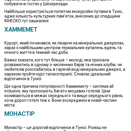
побувати в гостях у Шехерезади.
Найбільше користуються попитом екскурсійні путівки в Туніс,
адже кількість культурних пам’яток, внесених до спадщини
ЮНЕСКО тут зашкалює.
ХАММЕМЕТ
Курорт, який починався, як лікарня на мінеральних джерелах,
зараз є найбільшим центром термальних купалень вдень та
нічного життя в темний час доби.
Важко сказати, кого тут більше – молоді, яка приїхала
розважитись в одному з численних барів та нічних клубів, чи
любителів розслабитись в гарячій воді мінеральних джерел, а
заразом пройти курс таласотерапії. Словом, ідеальний
відпочинок в Тунісі.
Ще одна причина популярності Хаммемету – система all
inclusive, яку пропонують багато місцевих готелів. Ціни
коливаються в межах середнього та вище середнього рівня,
хоча дорогі готелі теж є. Вони зосереджені в новій частині
міста.
МОНАСТІР
Монастір – це дорогий відпочинок в Тунісі. Розкіш не