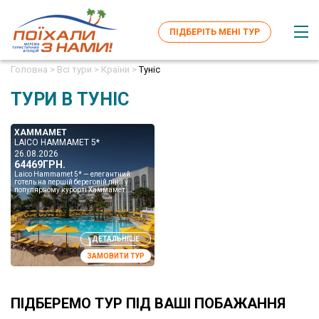
ПІДБЕРІТЬ МЕНІ ТУР
Головна >
Всі тури >
Країни >
Туніс
ТУРИ В ТУНІС
ХАММАМЕТ
LAICO HAMMAMET 5*
26.08.2026
64469ГРН.
Laico Hammamet 5* — елегантний
готель на першій береговій лінії у
популярному курорті Хаммамет.
Простора зелена територія, власний
піщаний пляж, великі ба...
ДЕТАЛЬНІШЕ
ЗАМОВИТИ ТУР
ПІДБЕРЕМО ТУР ПІД ВАШІ ПОБАЖАННЯ