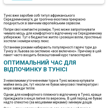
Туніс вже заробив собі титул африканського
Середземномор’я, де тропічна екзотика прекрасно
поєднується зі звичним європейським сервісом.
Попри свої компактні розміри, Туніс може запропонувати
чимало місць для комфортного відпочинку на Середземному
узбережжі. Тут є бюджетне житло і розкішні вілли, простенькі
хостели і номери класу люкс.
Останніми роками набирають популярності гарячі тури до
Тунісу зі Львова за системою «все включено». Причому в цей
пакет часто входить безкоштовний курс таласотерапії.
ОПТИМАЛЬНИЙ ЧАС ДЛЯ
ВІДПОЧИНКУ В ТУНІСІ
З невеликими уточненнями тури в Туніс можна купувати
майже весь рік, тут ніколи не буває мінусової температури і
море завжди тепле.
Однак для комфортного пляжного відпочинку в Тунісі, краще
приїжджати з кінця липня по вересень. В цей період не буває
надто спекотно (за місцевими мірками) і мінімум дощів.