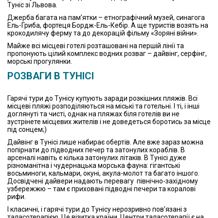
Туніс зі Львова.
Джерба багата на пам’ятки – етнографічний музей, синагога
Ель-Гриба, фортеця Бордж-Ель-Кебір. А ще туристів возять на
крокодилячу ферму та до декорацій фільму «Зоряні війни».
Майже всі місцеві готелі розташовані на першій лінії та
пропонують цілий комплекс водних розваг – дайвінг, серфінг,
морські прогулянки.
РОЗВАГИ В ТУНІСІ
Гарячі тури до Тунісу купують заради розкішних пляжів. Всі
місцеві пляжі розподіляються на міські та готельні. І ті, і інші
доглянуті та чисті, однак на пляжах біля готелів ви не
зустрінете місцевих жителів і не доведеться боротись за місце
під сонцем;)
Дайвінг в Тунісі лише набирає обертів. Але вже зараз можна
попірнати до підводних печер та затонулих кораблів. В
арсеналі навіть є кілька затонулих літаків. В Тунісі дуже
різноманітна і чудернацька морська фауна: гігантські
восьминоги, кальмари, окуні, акула-молот та багато іншого.
Досвідчені дайвери надають перевагу північно-західному
узбережжю – там є приховані підводні печери та коралові
рифи.
І класичні, і гарячі тури до Тунісу нерозривно пов’язані з
таласотерапією. Це візитка країни. Центри таласотерапії є на