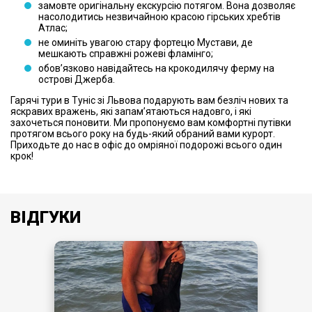
замовте оригінальну екскурсію потягом. Вона дозволяє
насолодитись незвичайною красою гірських хребтів
Атлас;
не оминіть увагою стару фортецю Мустави, де
мешкають справжні рожеві фламінго;
обов’язково навідайтесь на крокодилячу ферму на
острові Джерба.
Гарячі тури в Туніс зі Львова подарують вам безліч нових та
яскравих вражень, які запам’ятаються надовго, і які
захочеться поновити. Ми пропонуємо вам комфортні путівки
протягом всього року на будь-який обраний вами курорт.
Приходьте до нас в офіс до омріяної подорожі всього один
крок!
ВІДГУКИ