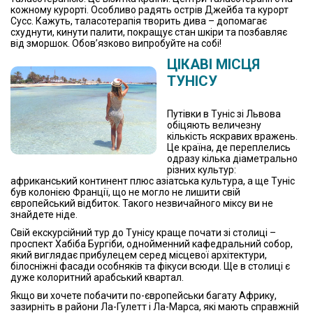
кожному курорті. Особливо радять острів Джейба та курорт
Сусс. Кажуть, таласотерапія творить дива – допомагає
схуднути, кинути палити, покращує стан шкіри та позбавляє
від зморшок. Обов’язково випробуйте на собі!
ЦІКАВІ МІСЦЯ
ТУНІСУ
Путівки в Туніс зі Львова
обіцяють величезну
кількість яскравих вражень.
Це країна, де переплелись
одразу кілька діаметрально
різних культур:
африканський континент плюс азіатська культура, а ще Туніс
був колонією Франції, що не могло не лишити свій
європейський відбиток. Такого незвичайного міксу ви не
знайдете ніде.
Свій екскурсійний тур до Тунісу краще почати зі столиці –
проспект Хабіба Бургіби, однойменний кафедральний собор,
який виглядає прибулецем серед місцевої архітектури,
білосніжні фасади особняків та фікуси всюди. Ще в столиці є
дуже колоритний арабський квартал.
Якщо ви хочете побачити по-європейськи багату Африку,
зазирніть в райони Ла-Гулетт і Ла-Марса, які мають справжній