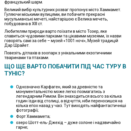
французький шарм.
Великий вибір культурних розваг пропонує місто Хаммамет.
Гуляючи міськими вулицями, ви побачите прекрасні
мусульманські мечеті, найстарішою є Велика мечеть,
побудована в XIII ст.
Любителям природи варто поїхати в місто Тозер, яке
славиться чудовими парками та цікавими музеями, їх назви
говорять самі за себе – музей «1001 ночі», Музей традицій
Дар Шрайет.
Повезіть дітлахів в зоопарк з унікальними екзотичними
тваринами та птахами.
ЩО ЩЕ ВАРТО ПОБАЧИТИ ПІД ЧАС ТУРУ В
ТУНІС?
Однозначно Карфаген, який за древністю та
монументальністю може легко позмагатись з
легендарним Римом. Він знаходиться всього за кілька
годин їзди від столиці, а відчуття, ніби переносишся на
кілька епох назад у часі. Тут виходять найфантастичніші
фотографії;
Форт Хаммамета;
озеро Шотт-ель-Джехід – дуже солоне і надзвичайно
гарне;