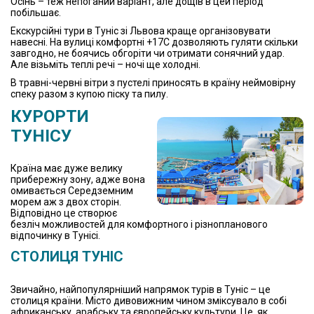
Осінь – теж непоганий варіант, але дощів в цей період
побільшає.
Екскурсійні тури в Туніс зі Львова краще організовувати
навесні. На вулиці комфортні +17С дозволяють гуляти скільки
завгодно, не боячись обгоріти чи отримати сонячний удар.
Але візьміть теплі речі – ночі ще холодні.
В травні-червні вітри з пустелі приносять в країну неймовірну
спеку разом з купою піску та пилу.
КУРОРТИ
ТУНІСУ
Країна має дуже велику
прибережну зону, адже вона
омивається Середземним
морем аж з двох сторін.
Відповідно це створює
безліч можливостей для комфортного і різнопланового
відпочинку в Тунісі.
СТОЛИЦЯ ТУНІС
Звичайно, найпопулярніший напрямок турів в Туніс – це
столиця країни. Місто дивовижним чином зміксувало в собі
африканську, арабську та європейську культури. Це, як