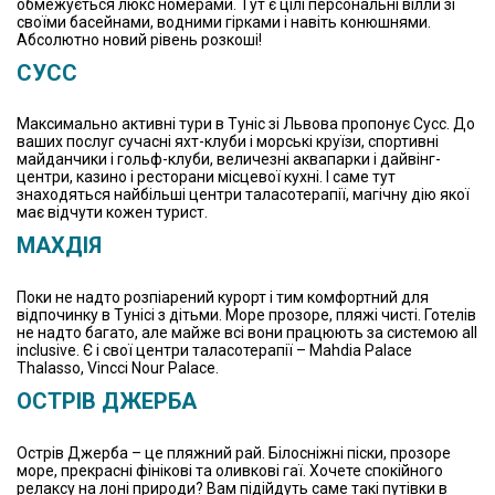
обмежується люкс номерами. Тут є цілі персональні вілли зі
своїми басейнами, водними гірками і навіть конюшнями.
Абсолютно новий рівень розкоші!
СУСС
Максимально активні тури в Туніс зі Львова пропонує Сусс. До
ваших послуг сучасні яхт-клуби і морські круїзи, спортивні
майданчики і гольф-клуби, величезні аквапарки і дайвінг-
центри, казино і ресторани місцевої кухні. І саме тут
знаходяться найбільші центри таласотерапії, магічну дію якої
має відчути кожен турист.
МАХДІЯ
Поки не надто розпіарений курорт і тим комфортний для
відпочинку в Тунісі з дітьми. Море прозоре, пляжі чисті. Готелів
не надто багато, але майже всі вони працюють за системою all
inclusive. Є і свої центри таласотерапії – Mahdia Palace
Thalasso, Vincci Nour Palace.
ОСТРІВ ДЖЕРБА
Острів Джерба – це пляжний рай. Білосніжні піски, прозоре
море, прекрасні фінікові та оливкові гаї. Хочете спокійного
релаксу на лоні природи? Вам підійдуть саме такі путівки в