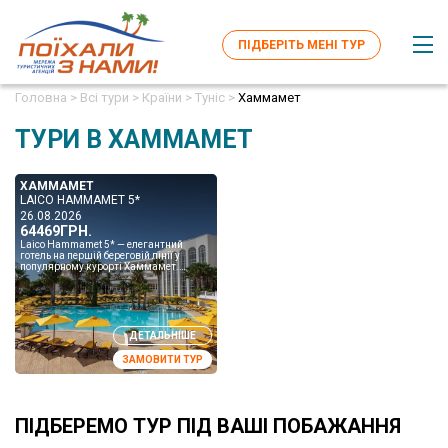
ПІДБЕРІТЬ МЕНІ ТУР
Головна >
Всі тури >
Країни >
Туніс >
Хаммамет
ТУРИ В ХАММАМЕТ
ХАММАМЕТ
LAICO HAMMAMET 5*
26.08.2026
64469ГРН.
Laico Hammamet 5* — елегантний
готель на першій береговій лінії у
популярному курорті Хаммамет.
Простора зелена територія, власний
піщаний пляж, великі ба...
ДЕТАЛЬНІШЕ
ЗАМОВИТИ ТУР
ПІДБЕРЕМО ТУР ПІД ВАШІ ПОБАЖАННЯ