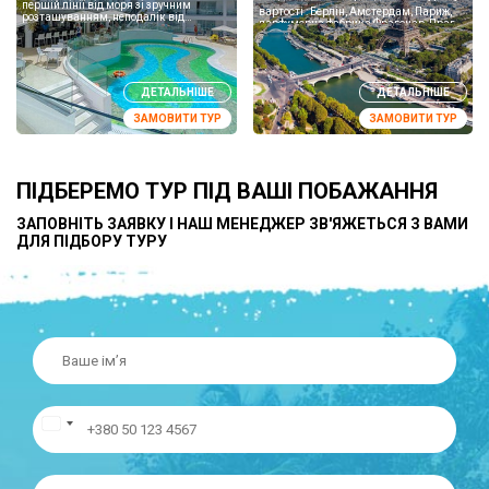
першій лінії від моря зі зручним
вартості : Берлін, Амстердам, Париж,
розташуванням, неподалік від
парфумерна фабрика Фрагонар, Прага
аеропорту та від центру Айя-Напи. В
У вартості туру проживання в готелях зі
готелі є 128 номерів ...
сн...
ДЕТАЛЬНІШЕ
ДЕТАЛЬНІШЕ
ЗАМОВИТИ ТУР
ЗАМОВИТИ ТУР
ПІДБЕРЕМО ТУР ПІД ВАШІ ПОБАЖАННЯ
ЗАПОВНІТЬ ЗАЯВКУ І НАШ МЕНЕДЖЕР ЗВ'ЯЖЕТЬСЯ З ВАМИ
ДЛЯ ПІДБОРУ ТУРУ