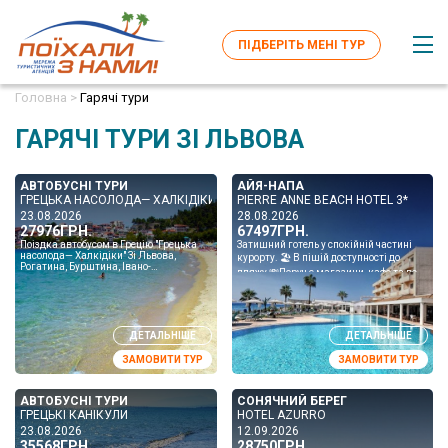
ПІДБЕРІТЬ МЕНІ ТУР
Головна >
Гарячі тури
ГАРЯЧІ ТУРИ ЗІ ЛЬВОВА
АВТОБУСНІ ТУРИ
АЙЯ-НАПА
ГРЕЦЬКА НАСОЛОДА— ХАЛКІДІКИ
PIERRE ANNE BEACH HOTEL 3*
23.08.2026
28.08.2026
27976ГРН.
67497ГРН.
Поіздка автобусом в Грецію "Грецька
Затишний готель у спокійній частині
насолода— Халкідіки" Зі Львова,
курорту. 🏖 В пішій доступності до
Рогатина, Бурштина, Івано-
пляжу 💸Поруч є магазини, кафе та все
Франківська, Коломиї, Заболотова,
необхідне для відпочинку. 👍Класний
Снятина, Чернівців та ін...
варіант для тих...
ДЕТАЛЬНІШЕ
ДЕТАЛЬНІШЕ
ЗАМОВИТИ ТУР
ЗАМОВИТИ ТУР
АВТОБУСНІ ТУРИ
СОНЯЧНИЙ БЕРЕГ
ГРЕЦЬКІ КАНІКУЛИ
HOTEL AZURRO
23.08.2026
12.09.2026
35568ГРН.
28750ГРН.