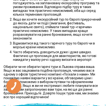
погоджуєтесь на заплановану екскурсійну програму та
умови проживання. Відповідно підбір туру в таких
випадках теж практично неможливий, хіба що серед
кількох термінових пропозицій.
Якщо ви хочете екскурсійний тур по Європі приурочений
до якоїсь дати чи події (змагання, фестиваль,
національне свято), спіймати такий тур «гарячим»
практично неможливо. У таких випадках краще
розраховувати на раннє бронювання, якщо хочете
зекономити.
Відмовитися від такого гарячого туру по Європі чи в
морські країни неможливо.
Часто збиратись доводиться дуже і дуже швидко.
Фактично це пропозиція для авантюристів, які готові
накидати у валізу речі і одразу виїхати в аеропорт.
Обирати чи не обирати гарячі тури зі Львова справа ваша.
Якщо ж вас зацікавила подібна пропозиція, чекаємо вас в
одному з офісів туристичної компанії «Поїхали з нами». Ми
покажемо наявні варіанти у всі країни, обговоримо ціни і
бонуси, допоможемо з вибором путівки та оформленням
документів. Якщо ж ви не екстремал і любите планувати все
завчасно, ми запропонуємо вам тури, на які ще діє раннє
бронювання. Приходьте. Довірте пошук турів нам, ми знаємо
все про хороший відпочинок!