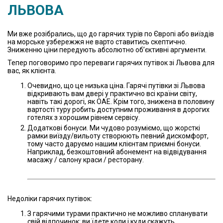
ЛЬВОВА
Ми вже розібрались, що до гарячих турів по Європі або виїздів
на морське узбережжя не варто ставитись скептично.
Зниженню ціни передують абсолютно об’єктивні аргументи.
Тепер поговоримо про переваги гарячих путівок зі Львова для
вас, як клієнта.
Очевидно, що це низька ціна. Гарячі путівки зі Львова
відкривають вам двері у практично всі країни світу,
навіть такі дорогі, як ОАЕ. Крім того, знижена в половину
вартості туру робить доступним проживання в дорогих
готелях з хорошим рівнем сервісу.
Додаткові бонуси. Ми чудово розуміємо, що жорсткі
рамки виїзду/вильоту створюють певний дискомфорт,
тому часто даруємо нашим клієнтам приємні бонуси.
Наприклад, безкоштовний абонемент на відвідування
масажу / салону краси / ресторану.
Недоліки гарячих путівок:
З гарячими турами практично не можливо спланувати
свій відпочинок: ви їдете коли і куди скажуть,