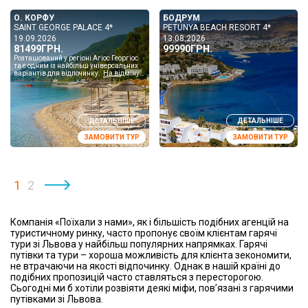
О. КОРФУ
БОДРУМ
SAINT GEORGE PALACE 4*
PETUNYA BEACH RESORT 4*
19.09.2026
13.08.2026
81499ГРН.
99990ГРН.
Розташований у регіоні Агіос Георгіос
та є одним із найбільш універсальних
варіантів для відпочинку. На відміну
від багатьох готелів Корфу, які
знаходять...
ДЕТАЛЬНІШЕ
ДЕТАЛЬНІШЕ
ЗАМОВИТИ ТУР
ЗАМОВИТИ ТУР
1
2
›
Компанія «Поїхали з нами», як і більшість подібних агенцій на
туристичному ринку, часто пропонує своїм клієнтам гарячі
тури зі Львова у найбільш популярних напрямках. Гарячі
путівки та тури – хороша можливість для клієнта зекономити,
не втрачаючи на якості відпочинку. Однак в нашій країні до
подібних пропозицій часто ставляться з пересторогою.
Сьогодні ми б хотіли розвіяти деякі міфи, пов’язані з гарячими
путівками зі Львова.