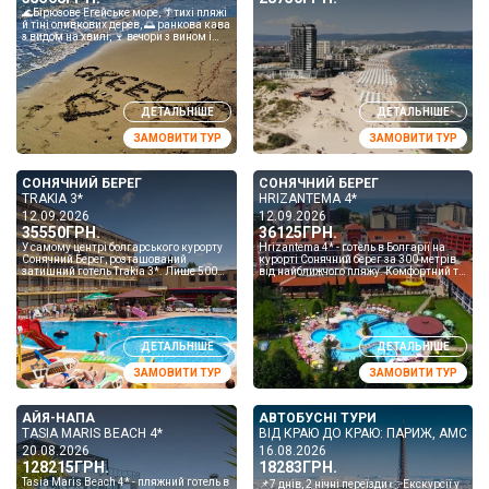
🌊Бірюзове Егейське море, 🌴тихі пляжі
й тіні оливкових дерев, 🌅 ранкова кава
з видом на хвилі, 🍷 вечори з вином і
грецькою музикою на фоні заходу
сонця. ⏳7 дні...
ДЕТАЛЬНІШЕ
ДЕТАЛЬНІШЕ
ЗАМОВИТИ ТУР
ЗАМОВИТИ ТУР
СОНЯЧНИЙ БЕРЕГ
СОНЯЧНИЙ БЕРЕГ
TRAKIA 3*
HRIZANTEMA 4*
12.09.2026
12.09.2026
35550ГРН.
36125ГРН.
У самому центрі болгарського курорту
Hrizantema 4* - готель в Болгарії на
Сонячний Берег, розташований
курорті Сонячний берег за 300 метрів
затишний готель Trakia 3*. Лише 500
від найближчого пляжу. Комфортний та
метрів відділятимуть гостей від
затишний готель пропонує гостям
неймовірної краси пляжу, а...
готельні номери ...
ДЕТАЛЬНІШЕ
ДЕТАЛЬНІШЕ
ЗАМОВИТИ ТУР
ЗАМОВИТИ ТУР
АЙЯ-НАПА
АВТОБУСНІ ТУРИ
TASIA MARIS BEACH 4*
ВІД КРАЮ ДО КРАЮ: ПАРИЖ, АМСТЕ
20.08.2026
16.08.2026
128215ГРН.
18283ГРН.
Tasia Maris Beach 4* - пляжний готель в
📌7 днів, 2 нічні переїзди 👉Екскурсії у