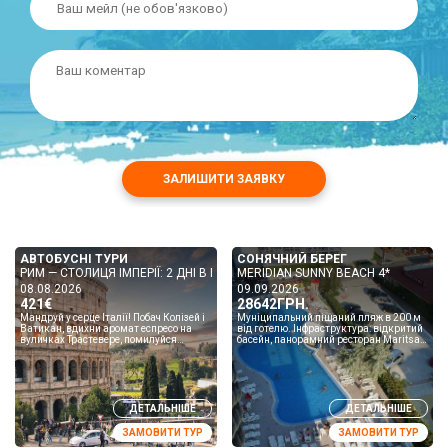
ЗАЛИШИТИ ЗАЯВКУ
АВТОБУСНІ ТУРИ
СОНЯЧНИЙ БЕРЕГ
РИМ — СТОЛИЦЯ ІМПЕРІЇ: 2 ДНІ В РИМІ + ФЛОРЕНЦІЯ ТА ВЕНЕЦІЯ
MERIDIAN SUNNY BEACH 4*
08.08.2026
09.09.2026
421€
28642ГРН.
Мандруй у серце Італії! Побач Колізей і
Муніципальний піщаний пляж в 200 м
Ватикан, вдихни аромат еспресо на
від готелю. Інфраструктура: відкритий
вуличках Трастевере, помилуйся
басейн, панорамний ресторан Maritsa,
мистецтвом у Флоренції та відчуй
Wi-fi в лобі, обмін валют, ресторан біля
магію каналів Венеції!...
басейну ...
ДЕТАЛЬНІШЕ
ДЕТАЛЬНІШЕ
ЗАМОВИТИ ТУР
ЗАМОВИТИ ТУР