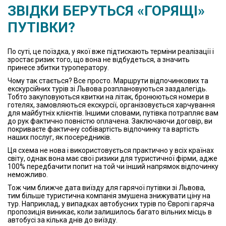
ЗВІДКИ БЕРУТЬСЯ «ГОРЯЩІ»
ПУТІВКИ?
По суті, це поїздка, у якої вже підтискають терміни реалізації і
зростає ризик того, що вона не відбудеться, а значить
принесе збитки туроператору.
Чому так стається? Все просто. Маршрути відпочинкових та
екскурсійних турів зі Львова розплановуються заздалегідь.
Тобто закуповуються квитки на літак, бронюються номери в
готелях, замовляються екскурсії, організовується харчування
для майбутніх клієнтів. Іншими словами, путівка потрапляє вам
до рук фактично повністю оплачена. Заключаючи договір, ви
покриваєте фактичну собівартість відпочинку та вартість
наших послуг, як посередників.
Ця схема не нова і використовується практично у всіх країнах
світу, однак вона має свої ризики для туристичної фірми, адже
100% передбачити попит на той чи інший напрямок відпочинку
неможливо.
Тож чим ближче дата виїзду для гарячої путівки зі Львова,
тим більше туристична компанія змушена знижувати ціну на
тур. Наприклад, у випадках автобусних турів по Європі гаряча
пропозиція виникає, коли залишилось багато вільних місць в
автобусі за кілька днів до виїзду.