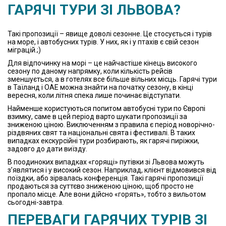
ГАРЯЧІ ТУРИ ЗІ ЛЬВОВА?
Такі пропозиції – явище доволі сезонне. Це стосується і турів
на море, і автобусних турів. У них, як і у птахів є свій сезон
міграцій.;)
Для відпочинку на морі – це найчастіше кінець високого
сезону по даному напрямку, коли кількість рейсів
зменшується, а в готелях все більше вільних місць. Гарячі тури
в Таїланд і ОАЕ можна знайти на початку сезону, в кінці
вересня, коли літня спека лише починає відступати.
Найменше користуються попитом автобусні тури по Європі
взимку, саме в цей період варто шукати пропозиції за
зниженою ціною. Виключенням з правила є період новорічно-
різдвяних свят та національні свята і фестивалі. В таких
випадках екскурсійні тури розбирають, як гарячі пиріжки,
задовго до дати виїзду.
В поодиноких випадках «горящі» путівки зі Львова можуть
з’являтися і у високий сезон. Наприклад, клієнт відмовився від
поїздки, або зірвалась конференція. Такі гарячі пропозиції
продаються за суттєво зниженою ціною, щоб просто не
пропало місце. Але вони дійсно «горять», тобто з вильотом
сьогодні-завтра.
ПЕРЕВАГИ ГАРЯЧИХ ТУРІВ ЗІ