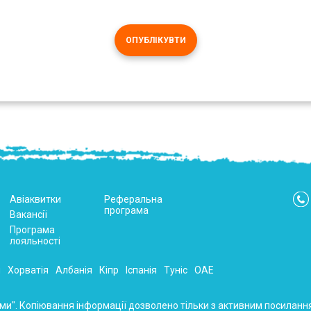
ОПУБЛІКУВТИ
Авіаквитки
Реферальна
програма
Вакансії
Програма
лояльності
я
Хорватія
Албанія
Кіпр
Іспанія
Туніс
ОАЕ
и". Копіювання інформації дозволено тільки з активним посилання