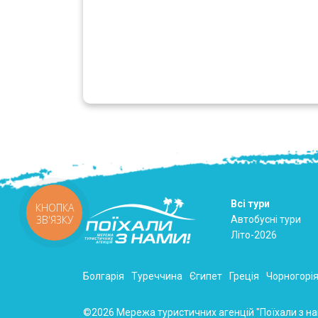
Всі тури
КНОПКА
ЗВ'ЯЗКУ
Автобусні тури
Літо-2026
Болгарія
Туреччина
Єгипет
Греція
Чорногорі
©2026 Мережа туристичних агенцій "Поїхали з нам