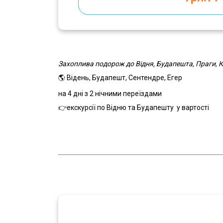
Захоплива подорож до Відня, Будапешта, Праги, К
🌎 Відень, Будапешт, Сентендре, Егер
на 4 дні з 2 нічними переїздами
👉екскурсії по Відню та Будапешту
у вартості