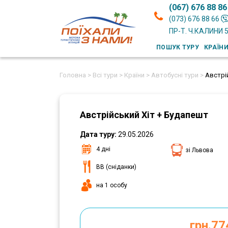
(067) 676 88 86
(073) 676 88 66
ПР-Т. Ч.КАЛИНИ 
ПОШУК ТУРУ
КРАЇН
Головна >
Всі тури >
Країни >
Автобусні тури >
Австрі
Австрійський Хіт + Будапешт
Дата туру:
29.05.2026
4 дні
зі Львова
ВВ (сніданки)
на 1 особу
грн.77