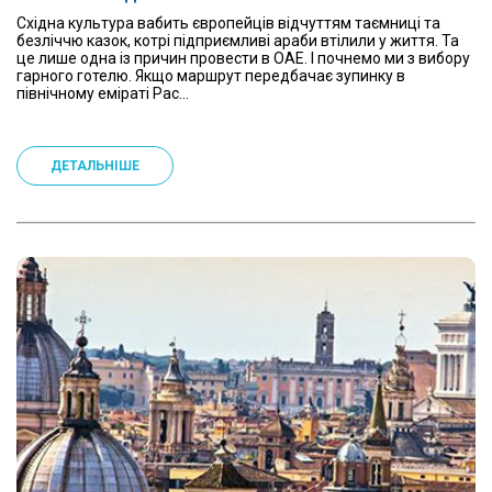
Східна культура вабить європейців відчуттям таємниці та
безліччю казок, котрі підприємливі араби втілили у життя. Та
це лише одна із причин провести в ОАЕ. І почнемо ми з вибору
гарного готелю. Якщо маршрут передбачає зупинку в
північному еміраті Рас...
ДЕТАЛЬНІШЕ