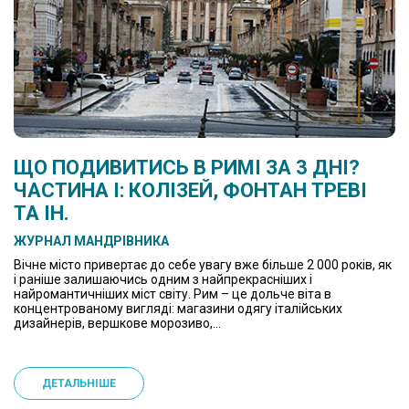
ЩО ПОДИВИТИСЬ В РИМІ ЗА 3 ДНІ?
ЧАСТИНА І: КОЛІЗЕЙ, ФОНТАН ТРЕВІ
ТА ІН.
ЖУРНАЛ МАНДРІВНИКА
Вічне місто привертає до себе увагу вже більше 2 000 років, як
і раніше залишаючись одним з найпрекрасніших і
найромантичніших міст світу. Рим – це дольче віта в
концентрованому вигляді: магазини одягу італійських
дизайнерів, вершкове морозиво,...
ДЕТАЛЬНІШЕ