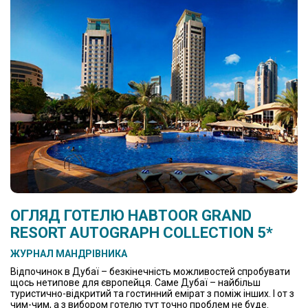
ОГЛЯД ГОТЕЛЮ HABTOOR GRAND
RESORT AUTOGRAPH COLLECTION 5*
ЖУРНАЛ МАНДРІВНИКА
Відпочинок в Дубаї – безкінечність можливостей спробувати
щось нетипове для європейця. Саме Дубаї – найбільш
туристично-відкритий та гостинний емірат з поміж інших. І от з
чим-чим, а з вибором готелю тут точно проблем не буде.