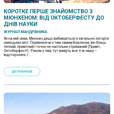
КОРОТКЕ ПЕРШЕ ЗНАЙОМСТВО З
МЮНХЕНОМ: ВІД ОКТОБЕРФЕСТУ ДО
ДНІВ НАУКИ
ЖУРНАЛ МАНДРІВНИКА
Як на мій смак, Мюнхен дещо вибивається з загальної когорти
німецьких міст. Порівнюючи з тим самим Берліном, він більш
теплий, привітний і точно не настільки стриманий (Привіт,
Октоберфест!). Разом з тим, тут живуть все ті ж німці –
відсторонені, г...
ДЕТАЛЬНІШЕ