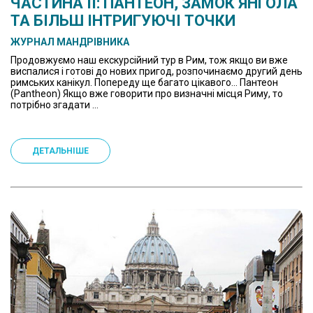
ЧАСТИНА ІІ: ПАНТЕОН, ЗАМОК ЯНГОЛА
ТА БІЛЬШ ІНТРИГУЮЧІ ТОЧКИ
ЖУРНАЛ МАНДРІВНИКА
Продовжуємо наш екскурсійний тур в Рим, тож якщо ви вже
виспалися і готові до нових пригод, розпочинаємо другий день
римських канікул. Попереду ще багато цікавого… Пантеон
(Pantheon) Якщо вже говорити про визначні місця Риму, то
потрібно згадати ...
ДЕТАЛЬНІШЕ