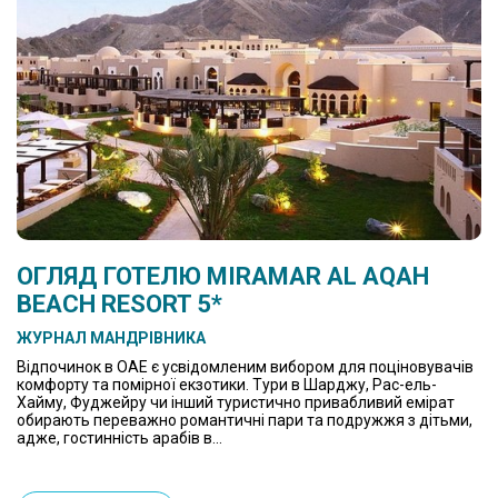
ОГЛЯД ГОТЕЛЮ MIRAMAR AL AQAH
BEACH RESORT 5*
ЖУРНАЛ МАНДРІВНИКА
Відпочинок в ОАЕ є усвідомленим вибором для поціновувачів
комфорту та помірної екзотики. Тури в Шарджу, Рас-ель-
Хайму, Фуджейру чи інший туристично привабливий емірат
обирають переважно романтичні пари та подружжя з дітьми,
адже, гостинність арабів в...