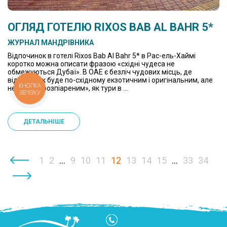
ОГЛЯД ГОТЕЛЮ RIXOS BAB AL BAHR 5*
ЖУРНАЛ МАНДРІВНИКА
Відпочинок в готелі Rixos Bab Al Bahr 5* в Рас-ель-Хаймі
коротко можна описати фразою «східні чудеса не
обмежуються Дубаї». В ОАЕ є безліч чудових місць, де
відпочинок буде по-східному екзотичним і оригінальним, але
КНОПКА
не таким «розпіареним», як тури в ...
ЗВ'ЯЗКУ
ДЕТАЛЬНІШЕ
‹
1
2
...
9
10
11
12
13
14
15
...
33
34
›