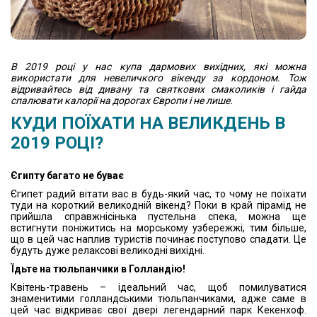
В 2019 році у нас купа дармових вихідних, які можна
використати для невеличкого вікенду за кордоном. Тож
відривайтесь від дивану та святкових смаколиків і гайда
спалювати калорії на дорогах Європи і не лише.
КУДИ ПОЇХАТИ НА ВЕЛИКДЕНЬ В
2019 РОЦІ?
Єгипту багато не буває
Єгипет радий вітати вас в будь-який час, то чому не поїхати
туди на короткий великодній вікенд? Поки в край пірамід не
прийшла справжнісінька пустельна спека, можна ще
встигнути поніжитись на морському узбережжі, тим більше,
що в цей час наплив туристів починає поступово спадати. Це
будуть дуже релаксові великодні вихідні.
Їдьте на тюльпанчики в Голландію!
Квітень-травень – ідеальний час, щоб помилуватися
знаменитими голландськими тюльпанчиками, адже саме в
цей час відкриває свої двері легендарний парк Кекенхоф.