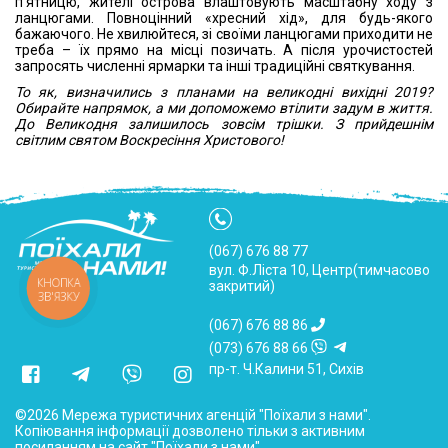
п'ятницю, жителі острова влаштовують масштабну ходу з
ланцюгами. Повноцінний «хресний хід», для будь-якого
бажаючого. Не хвилюйтеся, зі своїми ланцюгами приходити не
треба – їх прямо на місці позичать. А після урочистостей
запросять численні ярмарки та інші традиційні святкування.
То як, визначились з планами на великодні вихідні 2019?
Обирайте напрямок, а ми допоможемо втілити задум в життя.
До Великодня залишилось зовсім трішки. З прийдешнім
світлим святом Воскресіння Христового!
(067) 676 88 77
вул. Ф.Ліста 10, Центр(тимчасово
КНОПКА
закритий)
ЗВ'ЯЗКУ
(067) 676 88 86
(073) 676 88 66
пр-т. Ч.Калини 51, Сихів
©2026 Мережа туристичних агенцій "Поїхали з нами".
Копіювання інформації дозволено тільки з активним
посиланням на сайт "Поїхали з нами"