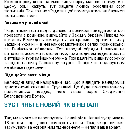
Кожного року квіткова експозиція парку має свою тему. А в
цьому році, кажуть, тут зацвіте якийсь особливий сорт
тюльпанів. Тож гріх не з’їздити, щоб помилуватись на барвисті
тюльпанові поля.
Вивчаємо рідний край
Якщо ліньки їхати надто далеко, а великодні вихідні хочеться
провести з родиною, вирушайте у Західну Україну. Навряд чи
ще десь Великдень святкують так красиво і урочисто, як у
Західній Україні – в невеликих містечках і селах Франківської
та Львівської областей. Тут народні обряди і звичаї не
витіснені високими технологіями, і ви з подивом подивитесь на
внутрішній туризм іншими очима. Тож вдягніть вишиту сорочку
та підіть на нічну Пасхальну літургію. Повірте, це подарує вам
не абияке піднесення.
Відвідайте святі місця
Великодні вихідні найкращий час, щоб відвідати найвідоміші
християнські святині в Єрусалимі. Це буде по-справжньому
паломницька поїздка, чого лише варте Сходження
Благодатного Вогню.
ЗУСТРІНЬТЕ НОВИЙ РІК В НЕПАЛІ
Так, ми нічого не переплутали. Новий рік в Непалі зустрічають
13 квітня і ще довго святкують після. Тож, якщо ви вже
засумували за новорічним піднесенням – Непал ваш варіант.