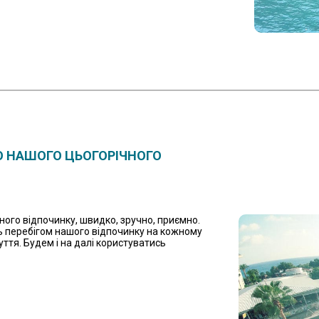
Ю НАШОГО ЦЬОГОРІЧНОГО
ого відпочинку, швидко, зручно, приємно.
сь перебігом нашого відпочинку на кожному
уття. Будем і на далі користуватись