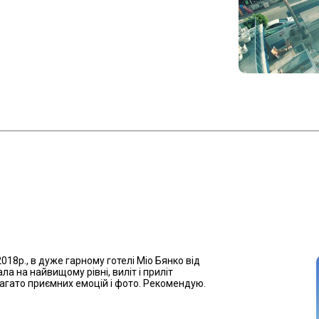
2018р., в дуже гарному готелі Міо Бянко від
ла на найвищому рівні, виліт і приліт
багато приємних емоцій і фото. Рекомендую.