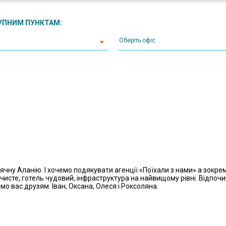
ТУПНИМ ПУНКТАМ:
Оберіть офіс
ячну Аланію. І хочемо подякувати агенції «Поїхали з нами» а зокре
чисте, готель чудовий, інфраструктура на найвищому рівні. Відпоч
 вас друзям. Іван, Оксана, Олеся і Роксоляна.