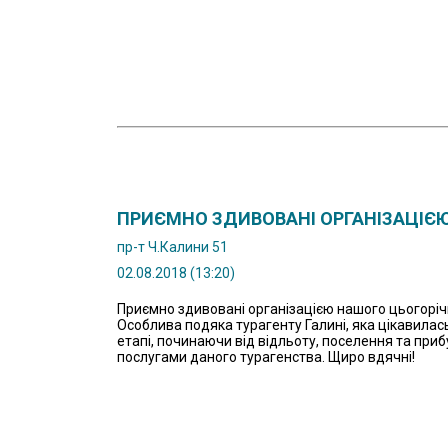
ПРИЄМНО ЗДИВОВАНІ ОРГАНІЗАЦІЄ
пр-т Ч.Калини 51
02.08.2018 (13:20)
Приємно здивовані організацією нашого цьогорічн
Особлива подяка турагенту Галині, яка цікавила
етапі, починаючи від відльоту, поселення та приб
послугами даного турагенства. Щиро вдячні!