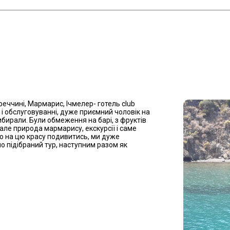
реччині, Мармарис, Ічмелер- готель club
ні і обслуговуванні, дуже приємний чоловік на
бирали. Були обмеження на барі, з фруктів
, але природа мармарису, екскурсії і саме
ю на цю красу подивитись, ми дуже
о підібраний тур, наступним разом як