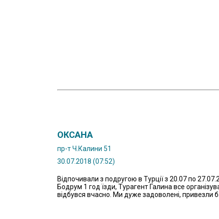
ОКСАНА
пр-т Ч.Калини 51
30.07.2018 (07:52)
Відпочивали з подругою в Турції з 20.07 по 27.07.
Бодрум 1 год їзди, Турагент Галина все організува
відбувся вчасно. Ми дуже задоволені, привезли 