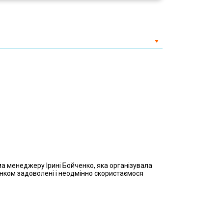
ма менеджеру Ірині Бойченко, яка організувала
инком задоволені і неодмінно скористаємося