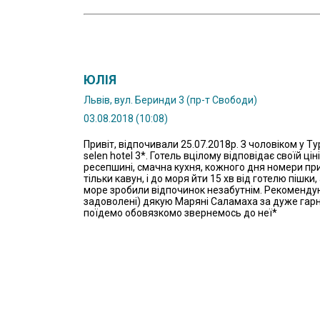
ЮЛІЯ
Львів, вул. Беринди 3 (пр-т Свободи)
03.08.2018 (10:08)
Привіт, відпочивали 25.07.2018р. З чоловіком у Ту
selen hotel 3*. Готель вцілому відповідає своїй ці
ресепшині, смачна кухня, кожного дня номери при
тільки кавун, і до моря йти 15 хв від готелю пішки
море зробили відпочинок незабутнім. Рекоменду
задоволені) дякую Маряні Саламаха за дуже гарн
поїдемо обовязкомо звернемось до неї*