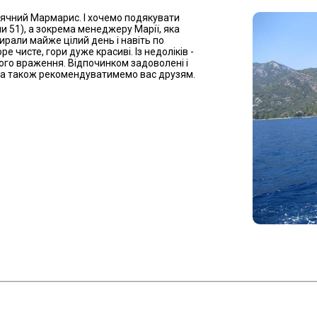
онячний Мармарис. І хочемо подякувати
ни 51), а зокрема менеджеру Марії, яка
ирали майже цілий день і навіть по
е чисте, гори дуже красиві. Із недоліків -
ного враження. Відпочинком задоволені і
 а також рекомендуватимемо вас друзям.