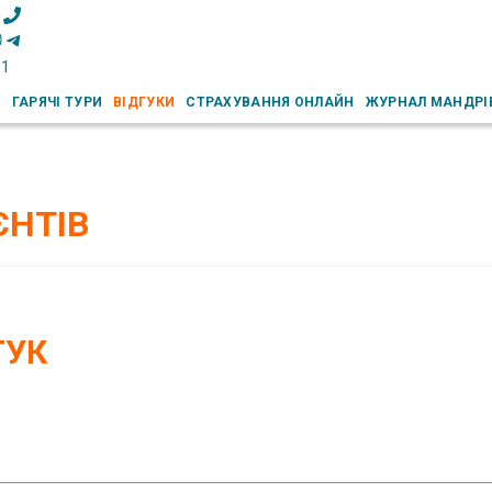
51
И
ГАРЯЧІ ТУРИ
ВІДГУКИ
СТРАХУВАННЯ ОНЛАЙН
ЖУРНАЛ МАНДРІ
ЄНТІВ
ГУК