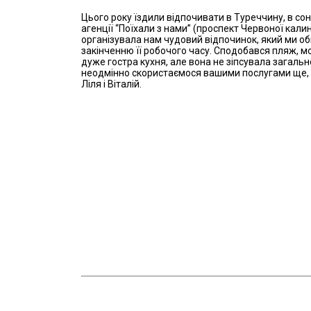
Цього року їздили відпочивати в Туреччину, в с
агенції “Поїхали з нами” (проспект Червоної кали
організувала нам чудовий відпочинок, який ми об
закінченню її робочого часу. Сподобався пляж, мор
дуже гостра кухня, але вона не зіпсувала загаль
неодмінно скористаємося вашими послугами ще,
Ліля і Віталій.