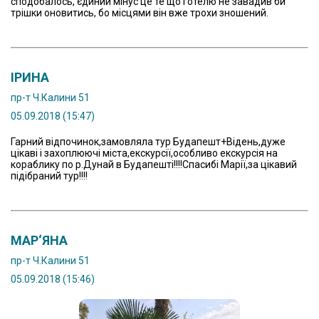
сподобалось, єдиний мінус це те що готелю не завадив би
трішки оновитись, бо місцями він вже трохи зношений.
ІРИНА
пр-т Ч.Калини 51
05.09.2018 (15:47)
Гарний відпочинок,замовляла тур Будапешт+Відень,дуже
цікаві і захоплюючі міста,екскурсії,особливо екскурсія на
кораблику по р.Дунай в Будапешті!!!!Спасибі Марії,за цікавий
підібраний тур!!!!
МАР‘ЯНА
пр-т Ч.Калини 51
05.09.2018 (15:46)