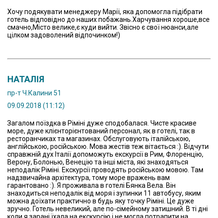
Хочу подякувати менеджеру Марії, яка допомогла підібрати
готель відповідно до наших побажань.Харчування хороше,все
смачно,Місто велике,є куди вийти. Звісно є свої нюанси,але
цілком задоволений відпочинком!)
НАТАЛІЯ
пр-т Ч.Калини 51
09.09.2018 (11:12)
Загалом поїздка в Ріміні дуже сподобалася. Чисте красиве
море, дуже клієнторієнтований персонал, як в готелі, так в
ресторанчиках та магазинах. Обслуговують італійською,
англійською, російською. Мова жестів теж вітається :). Відчути
справжній дух Італії допоможуть екскурсії в Рим, Флоренцію,
Верону, Болонью, Венецію та інші міста, які знаходяться
неподалік Ріміні. Екскурсії проводять російською мовою. Там
надзвичайна архітектура, тому море вражень вам
гарантовано :). Я проживала в готелі Бянка Вела. Він
знаходиться неподалік від моря і зупинки 11 автобусу, яким
можна доїхати практично в будь яку точку Ріміні. Це дуже
зручно. Готель невеликий, але по-сімейному затишний. В ті дні
коли я зарані їхала на екскурсію і не могла потрапити на