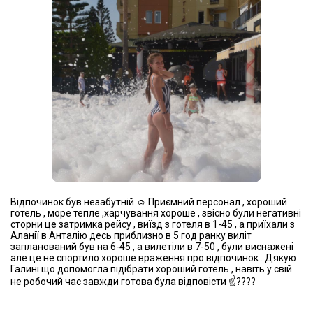
Відпочинок був незабутній ☺️ Приємний персонал , хороший
готель , море тепле ,харчування хороше , звісно були негативні
сторни це затримка рейсу , виїзд з готеля в 1-45 , а приїхали з
Аланії в Анталію десь приблизно в 5 год ранку виліт
запланований був на 6-45 , а вилетіли в 7-50 , були виснажені
але це не спортило хороше враження про відпочинок . Дякую
Галині що допомогла підібрати хороший готель , навіть у свій
не робочий час завжди готова була відповісти ☝????