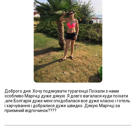
Доброго дня .Хочу подякувати турагенціі Поїхали з нами
особливо Марічці дуже дякую .Я довго вагалася куди поїхати
,але Болгарія дуже мені сподобалася все дуже класно і готель
і харчування і добралися дуже швидко .Дякую Марічці за
приємний відпочинок????