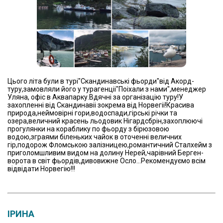
Цього літа були в турі"Скандинавські фьорди"від Акорд-
туру,замовляли його у турагенціі"Поіхали з нами",менеджер
Уляна, офіс в Аквапарку.Вдячні за організацію туру!У
захопленні від Скандинавіі зокрема від Норвегіі!Красива
природа,неймовірні гори,водоспади,гірські річки та
озера,величний красень льодовик Нігардсбрін,захоплюючі
прогулянки на кораблику по фьорду з бірюзовою
водою,зграями біленьких чайок в оточенні величних
гір,подорож Фломською залізницею,романтичний Сталхейм з
приголомшливим видом на долину Нерей,чарівний Берген-
ворота в світ фьордів,дивовижне Осло...Рекомендуємо всім
відвідати Норвегію!!!
ІРИНА