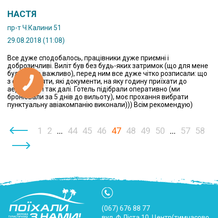
НАСТЯ
пр-т Ч.Калини 51
29.08.2018 (11:08)
Все дуже сподобалось, працівники дуже приємні і
доброзичливі. Виліт був без будь-яких затримок (що для мене
було дуже важливо), перед ним все дуже чітко розписали: що
з собою взяти, які документи, на яку годину приїхати до
аеропорту і так далі. Готель підібрали оперативно (ми
бронювали за 5 днів до вильоту), моє прохання вибрати
пунктуальну авіакомпанію виконали))) Всім рекомендую)
‹
1
2
...
44
45
46
47
48
49
50
...
57
58
›
(067) 676 88 77
вул. Ф.Ліста 10, Центр(тимчасово