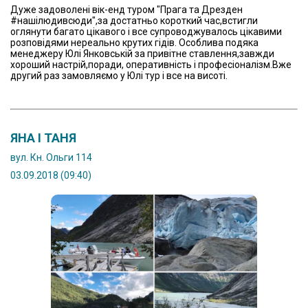
Дуже задоволені вік-енд туром "Прага та Дрезден
#нашілюдивсюди",за достатньо короткий час,встигли
оглянути багато цікавого і все супроводжувалось цікавими
розповідями нереально крутих гідів. Особлива подяка
менеджеру Юлі Янковській за привітне ставлення,завжди
хороший настрій,поради, оперативність і професіоналізм.Вже
другий раз замовляємо у Юлі тур і все на висоті.
ЯНА І ТАНЯ
вул. Кн. Ольги 114
03.09.2018 (09:40)