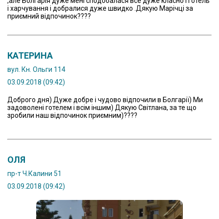
,але Болгарія дуже мені сподобалася все дуже класно і готель
і харчування і добралися дуже швидко .Дякую Марічці за
приємний відпочинок????
КАТЕРИНА
вул. Кн. Ольги 114
03.09.2018 (09:42)
Доброго дня) Дуже добре і чудово відпочили в Болгарії) Ми
задоволені готелем і всім іншим) Дякую Світлана, за те що
зробили наш відпочинок приємним)????
ОЛЯ
пр-т Ч.Калини 51
03.09.2018 (09:42)