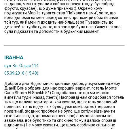
сніданок, мені готували з собою перекус (воду, бутерброд,
фрукти, круасан) , що дуже приємно :). Окремо хочу
подякувати Марії з турагенства "Поїхали з нами", за те, що
вона допомогла мені серед сотень пропозицій обрати саме
той тур, як й мені підходить найбільше) за її уважність до
деталей та турботу, за те, що завжди була на зв'язку і готова
була підказати та допомогти в будь-який момент.
ІВАННА
вул. Кн. Ольги 114
05.09.2018 (15:48)
Доброго дня. Відпочинок пройшов добре, дякую менеджеру
Діані!) Вона обрали для нас хороший варіант, готель Monte
Carlo Sharm El Sheikh 5*) Сподобалось те що ми вчасно
вилетіли туди і назад (teeth) Насправді нам сподобався готель
тим що велика територія і хоч казали, що готель заселений
повністю то по відчуттях було дуже комфортно) персонал
привітний, жодних проблем не було, ще хотіли відзначити
готельного гіда, допомагав весь час) анімація зовсім не
заважала, все було тихо та спокійно тому вдалось справді
відпочити) Не можу сказати, що щось особливо сильно не