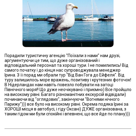
Порадили туристичну агенцію "Поїхали з нами" нам друзі,
аргументуючи це тим, що дуже організований і
відповідальний персонал та хороші тури. І не помилились! Від
самого початку і до кінця нас супроводжувала менеджер
Ірина. З її порад ми обрали тур "Від Ван Гога до Ейфеля". Від
туру залишилось море вражень, позитиву і крутезних фоточок!
В Нідерландах нам навіть повезло побувати на затоці
Північного моря!! Що дуже неочікувано і приємно) Все пройшло
на високому рівні. Багато різноманітних екскурсій відвідали)
починаючи від "оглядових", закінчуючи "Вогнями нічного
Парижу"))) все було на високому рівні. Окрема подяка Ірині за
ХОРОШІ місця в автобусі, і гіду Оксані) ДУЖЕ організована, з
таким гідом ми були спокійні і впевнені, що все йде по плану)))