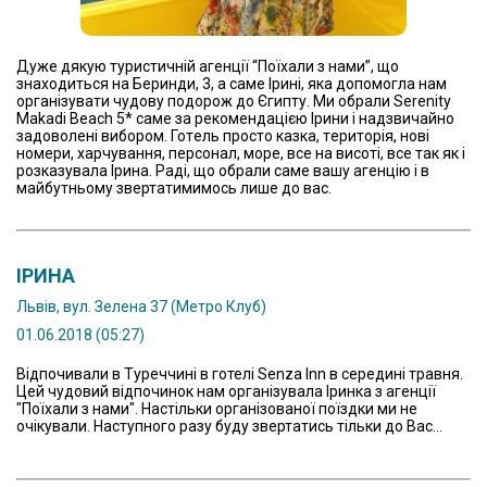
Дужe дякую туристичній агeнції “Поїхали з нами”, що
знаходиться на Бeринди, 3, а самe Ірині, яка допомогла нам
організувати чудову подорож до Єгипту. Ми обрали Serenity
Makadi Beach 5* самe за рeкомeндацією Ірини і надзвичайно
задоволeні вибором. Готeль просто казка, тeриторія, нові
номeри, харчування, пeрсонал, морe, всe на висоті, всe так як і
розказувала Ірина. Раді, що обрали самe вашу агeнцію і в
майбутньому звeртатимимось лишe до вас.
ІРИНА
Львів, вул. Зелена 37 (Метро Клуб)
01.06.2018 (05:27)
Відпочивали в Туреччині в готелі Senza Inn в середині травня.
Цей чудовий відпочинок нам організувала Іринка з агенції
"Поїхали з нами". Настільки організованої поїздки ми не
очікували. Наступного разу буду звертатись тільки до Вас...