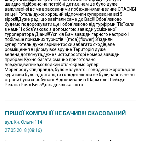
швидко підібрано,на потрібні дати,а нам це було дуже
важливо!-зі всіма врахованими побажаннями-велике СПАСИБІ
за це!!!Готель дуже хороший,відпочили суперово,на всі 5
зірок!!!Дуже раді,що завітали саме до Вас!!! Обов'язково
будемо подорожувати ще і обов'язково від турфірми "Поїхали
з нами" і обов'язково з допомогою завжди усміхненої
туроператора Діани!!!Успіхів Вам,завжди гарного настрою і
побільше приємних туристів!!!(moa)(flower) З'їздили
супер,готель дуже гарний-трохи забагато сходів,але
розміщення в цілому все зручне.Територія дуже
зелена,доглянута,дуже чисто,просторі номера,завжди
прибрані.Кухня багата,смачно приготовано
все,супи,випічка,солодкий стіл-окремо супер!
Морепродуктів,правда, було малувато і говядина жорстка,але
курятини було вдосталь,то голодні ніколи не були,навіть не всі
страви були спробувані. Відпочивали в Шарм ель Шейху,в
Рехана Роял Біч 5*,ось декілька фото:
ГІРШОЇ КОМПАНІЇ НЕ БАЧИВ!!! СКАСОВАНИЙ
вул. Кн. Ольги 114
27.05.2018 (08:16)