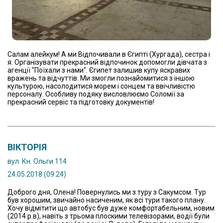
Салам алейкум! А ми Відпочивали в Єгипті (Хургада), сестра і
я. Організувати прекрасний відпочинок допомогли дівчата з
агенції "Поїхали з нами". Єгипет залишив купу яскравих
вражень та відчуттів. Ми змогли познайомитися з іншою
культурою, насолодитися морем і сонцем та ввічливістю
персоналу. Особливу подяку висловлюємо Соломії за
прекрасний сервіс та підготовку документів!
ВІКТОРІЯ
вул. Кн. Ольги 114
24.05.2018 (09:24)
Доброго дня, Олена! Повернулись ми з туру з Сакумсом. Тур
був хорошим, звичайно насиченим, як всі тури такого плану.
Хочу відмітити що автобус був дуже комфортабельним, новим
(2014 р.в), навіть з трьома плоскими телевізорами, водії були