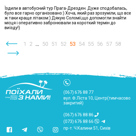
Їздили в автобусний тур Прага-Дрезден. Дуже сподобалась,
було все гарно організовано:) Хоча, який раз зрозуміли, що все
ж таки краще літаком:) Дякую Соломії,що допомогли знайти
місця і оперативно забронювали за короткий термін до
виїзду!)
‹
1
2
...
50
51
52
53
54
55
56
57
58
›
(067) 676 88 77
вул. Ф.Ліста 10, Центр(тимчасово
закритий)
(067) 676 88 86
(073) 676 88 66
пр-т. Ч.Калини 51, Сихів