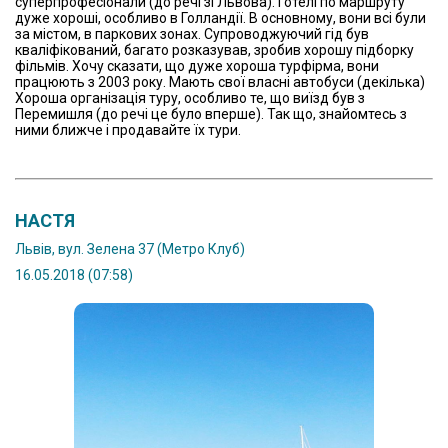
суперпрофесіонали (до речі зі Львова). Готелі по маршруту
дуже хороші, особливо в Голландії. В основному, вони всі були
за містом, в паркових зонах. Супроводжуючий гід був
кваліфікований, багато розказував, зробив хорошу підборку
фільмів. Хочу сказати, що дуже хороша турфірма, вони
працюють з 2003 року. Мають свої власні автобуси (декілька)
Хороша організація туру, особливо те, що виїзд був з
Перемишля (до речі це було вперше). Так що, знайомтесь з
ними ближче і продавайте їх тури.
НАСТЯ
Львів, вул. Зелена 37 (Метро Клуб)
16.05.2018 (07:58)