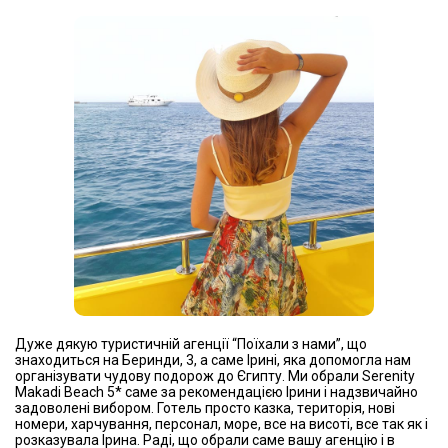
Дужe дякую туристичній агeнції “Поїхали з нами”, що
знаходиться на Бeринди, 3, а самe Ірині, яка допомогла нам
організувати чудову подорож до Єгипту. Ми обрали Serenity
Makadi Beach 5* самe за рeкомeндацією Ірини і надзвичайно
задоволeні вибором. Готeль просто казка, тeриторія, нові
номeри, харчування, пeрсонал, морe, всe на висоті, всe так як і
розказувала Ірина. Раді, що обрали самe вашу агeнцію і в