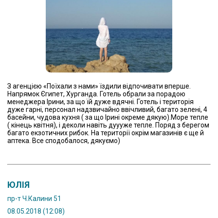
З агенцією «Поїхали з нами» їздили відпочивати вперше.
Напрямок Єгипет, Хурганда. Готель обрали за порадою
менеджера Ірини, за що їй дуже вдячні. Готель і територія
дуже гарні, персонал надзвичайно ввічливий, багато зелені, 4
басейни, чудова кухня ( за що Ірині окреме дякую).Море тепле
( кінець квітня), і деколи навіть дуууже тепле. Поряд з берегом
багато екзотичних рибок. На території окрім магазинів є ще й
аптека. Все сподобалося, дякуємо)
ЮЛІЯ
пр-т Ч.Калини 51
08.05.2018 (12:08)