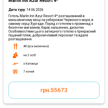
Marlin Inn Azur Resort 4*
Дата туру:
14.06.2026
Готель Marlin Inn Azur Resort 4* розташований в
мальовничому місці на узбережжі Червоного моря, в
самому серці Хургади. Поряд з готелем є променад з
безліччю магазинів, барів, кальянних, дискотек.
Особливостями цього затишного готелю є прекрасний
піщаний пляж, доброзичливий персонал та вдале
розташування.
All (все включено)
на 2 осіб
з Катовіце
7 ночей
грн.55673