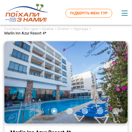
ПІДБЕРІТЬ МЕНІ ТУР
Головна >
Всі тури >
Країни >
Єгипет >
Хургада >
Marlin Inn Azur Resort 4*