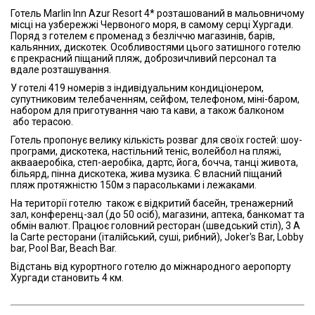
Готель Marlin Inn Azur Resort 4* розташований в мальовничому
місці на узбережжі Червоного моря, в самому серці Хургади.
Поряд з готелем є променад з безліччю магазинів, барів,
кальянних, дискотек. Особливостями цього затишного готелю
є прекрасний піщаний пляж, доброзичливий персонал та
вдале розташування.
У готелі 419 номерів з індивідуальним кондиціонером,
супутниковим телебаченням, сейфом, телефоном, міні-баром,
набором для приготування чаю та кави, а також балконом
або терасою.
Готель пропонує велику кількість розваг для своїх гостей: шоу-
програми, дискотека, настільний теніс, волейбол на пляжі,
аквааеробіка, степ-аеробіка, дартс, йога, бочча, танці живота,
більярд, пінна дискотека, жива музика. Є власний піщаний
пляж протяжністю 150м з парасольками і лежаками.
На території готелю також є відкритий басейн, тренажерний
зал, конференц-зал (до 50 осіб), магазини, аптека, банкомат та
обмін валют. Працює головний ресторан (шведський стіл), 3 A
la Carte ресторани (італійський, суші, рибний), Joker's Bar, Lobby
bar, Pool Bar, Beach Bar.
Відстань від курортного готелю до міжнародного аеропорту
Хургади становить 4 км.