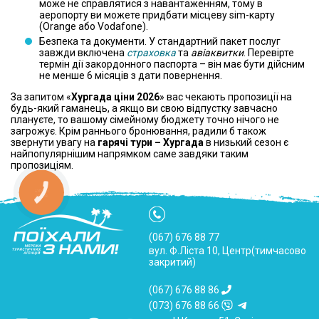
може не справлятися з навантаженням, тому в
аеропорту ви можете придбати місцеву sim-карту
(Orange або Vodafone).
Безпека та документи. У стандартний пакет послуг
завжди включена
страховка
та
авіаквитки
. Перевірте
термін дії закордонного паспорта – він має бути дійсним
не менше 6 місяців з дати повернення.
За запитом «
Хургада ціни 2026
» вас чекають пропозиції на
будь-який гаманець, а якщо ви свою відпустку завчасно
плануєте, то вашому сімейному бюджету точно нічого не
загрожує. Крім раннього бронювання, радили б також
звернути увагу на
гарячі тури – Хургада
в низький сезон є
найпопулярнішим напрямком саме завдяки таким
пропозиціям.
(067) 676 88 77
вул. Ф.Ліста 10, Центр(тимчасово
закритий)
(067) 676 88 86
(073) 676 88 66