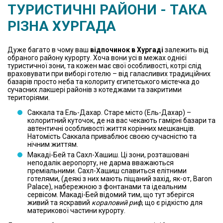
ТУРИСТИЧНІ РАЙОНИ - ТАКА
РІЗНА ХУРГАДА
Дуже багато в чому ваш
відпочинок в Хургаді
залежить від
обраного району курорту. Хоча вони усі в межах однієї
туристичної зони, та кожен має свої особливості, котрі слід
враховувати при виборі готелю – від галасливих традиційних
базарів просто неба та колориту єгипетського містечка до
сучасних лакшері районів з котеджами та закритими
територіями.
Саккала та Ель-Дахар. Старе місто (Ель-Дахар) –
колоритний куточок, де на вас чекають гамірні базари та
автентичні особливості життя корінних мешканців.
Натомість Саккала приваблює своєю сучасністю та
нічним життям.
Макаді-Бей та Сахл-Хашиш. Ці зони, розташовані
неподалік аеропорту, не дарма вважаються
преміальними. Сахл-Хашиш славиться елітними
готелями, (деякі з них мають піщаний захід, як-от, Baron
Palace), набережною з фонтанами та ідеальним
сервісом. Макаді-Бей відомий тим, що тут зберігся
живий та яскравий
кораловий риф
, що є рідкістю для
материкової частини курорту.