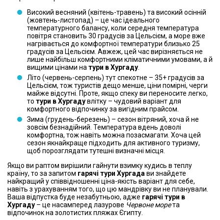
Високий весняний (квітень-травень) та високий осінній
(жовтень-листопад) – це час ідеального
температурного балансу, коли середня температура
повітря становить 30 градусів за Цельсієм, а море вже
нагрівається до комфортної температури близько 25
градусів за Цельсієм. Авжеж, цей час вирізняється не
лише найбільш комфортними кліматичними умовами, а й
вищими цінами на
тури в Хургаду
.
Літо (червень-серпень) тут спекотне – 35+ градусів за
Цельсієм, тож туристів дещо менше, ціни помірні, черги
майже відсутні. Проте, якщо спеку ви переносите легко,
то
тури в Хургаду
влітку – чудовий варіант для
комфортного відпочинку за вигідним прайсом.
Зима (грудень-березень) – сезон вітряний, хоча й не
зовсім безнадійний. Температура вдень доволі
комфортна, тож навіть можна позасмагати. Хоча цей
сезон якнайкраще підходить для активного туризму,
щоб порозглядати тутешні визначні місця.
Якщо ви раптом вирішили гайнути взимку кудись в теплу
країну, то за запитом
гарячі тури Хургада
ви знайдете
найкращий у співвідношенні ціна-якість варіант для себе,
навіть з урахуванням того, що цю мандрівку ви не планували.
Ваша відпустка буде незабутньою, адже
гарячі тури в
Хургаду
– це насамперед лазурове
Червоне море
та
відпочинок на золотистих пляжах Єгипту.