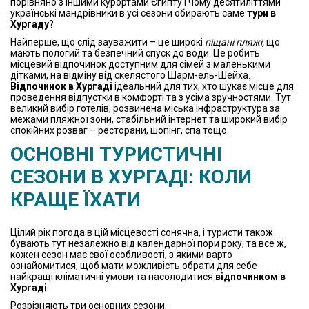
порівняно з іншими курортами Єгипту і чому десятиліттями
українські мандрівники в усі сезони обирають саме
тури в
Хургаду
?
Найперше, що слід зауважити – це широкі
піщані пляжі,
що
мають пологий та безпечний спуск до води. Це робить
місцевий відпочинок доступним для сімей з маленькими
дітками, на відміну від скелястого Шарм-ель-Шейха.
Відпочинок в Хургаді
ідеальний для тих, хто шукає місце для
проведення відпустки в комфорті та з усіма зручностями. Тут
великий вибір готелів, розвинена міська інфраструктура за
межами пляжної зони, стабільний інтернет та широкий вибір
спокійних розваг – ресторани, шопінг, спа тощо.
ОСНОВНІ ТУРИСТИЧНІ
СЕЗОНИ В ХУРГАДІ: КОЛИ
КРАЩЕ ЇХАТИ
Цілий рік погода в цій місцевості сонячна, і туристи також
бувають тут незалежно від календарної пори року, та все ж,
кожен сезон має свої особливості, з якими варто
ознайомитися, щоб мати можливість обрати для себе
найкращі кліматичні умови та насолодитися
відпочинком в
Хургаді
.
Розрізняють три основних сезони: