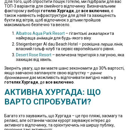
Для того, щоб спростити пошук готелю, ми підібрали для вас
ТОП-3 варіантів для сімейного відпочинку. Визначальним
фактором у виборі
готелю Хургади
, де
все включено
, є
також наявність інфраструктури для дітей та захищеність
бухти від вітрів, щоб відпочинок з дітьми пройшов
максимально безпечно та весело.
Albatros Aqua Park Resort
– гігантські
аквапарки
та
найкраща
анімація
для будь-якого віку.
Steigenberger Al dau Beach Hotel – розкішна
перша лінія
,
власний гольф-клуб та сервіс європейського рівня.
Desert Rose Resort
– величезна територія з лагуною, яка
захищає від хвиль.
Зверніть увагу, що ви маєте шанс зекономити до 30% вартості,
якщо завчасно заплануєте свою відпустку –
раннє
бронювання
дає можливість відпочивати вигідно навіть у
готелях Хургади
, де
все включено
.
АКТИВНА ХУРГАДА: ЩО
ВАРТО СПРОБУВАТИ?
Багато хто зауважить, що Хургада – це про пляжі, засмагу та
релакс, але останнім часом курорт зауважує інтерес до
активного відпочинку, та орієнтуючись на ширшу публіку,
пропонує такі активності: