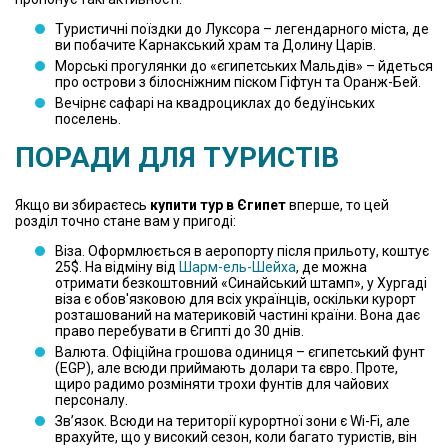
Туристичні поїздки до Луксора – легендарного міста, де
ви побачите Карнакський храм та Долину Царів.
Морські прогулянки до «єгипетських Мальдів» – йдеться
про острови з білосніжним піском Гіфтун та Оранж-Бей.
Вечірнє сафарі на квадроциклах до бедуїнських
поселень.
ПОРАДИ ДЛЯ ТУРИСТІВ
Якщо ви збираєтесь
купити тур в Єгипет
вперше, то цей
розділ точно стане вам у пригоді:
Віза. Оформлюється в аеропорту після прильоту, коштує
25$. На відміну від
Шарм-ель-Шейха
, де можна
отримати безкоштовний «Синайський штамп», у Хургаді
віза є обов'язковою для всіх українців, оскільки курорт
розташований на материковій частині країни. Вона дає
право перебувати в Єгипті до 30 днів.
Валюта. Офіційна грошова одиниця – єгипетський фунт
(EGP), але всюди приймають долари та євро. Проте,
щиро радимо розміняти трохи фунтів для чайових
персоналу.
Зв’язок. Всюди на території курортної зони є Wi-Fi, але
врахуйте, що у високий сезон, коли багато туристів, він