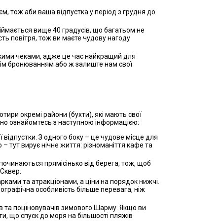
м, тож аби ваша відпустка у період з грудня до
діймається вище 40 градусів, що багатьом не
ть повітря, тож ви маєте чудову нагоду
сокими чеками, адже це час найкращий для
ннім бронюванням або ж залиште нам свої
тири окремі райони (бухти), які мають свої
льно ознайомтесь з наступною інформацією:
 відпустки. З одного боку – це чудове місце для
 – тут вирує нічне життя: різноманіття кафе та
 починаються прямісінько від берега, тож, щоб
 Сквер.
рками та атракціонами, а ціни на порядок нижчі.
географічна особливість більше перевага, ніж
рів та поціновувачів зимового Шарму. Якщо ви
, що спуск до моря на більшості пляжів