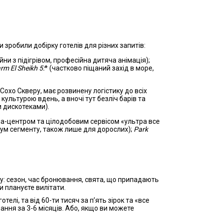
 зробили добірку готелів для різних запитів:
йни з підігрівом, професійна дитяча анімація);
m El Sheikh 5:
* (частково піщаний захід в море,
 Сохо Скверу, має розвинену логістику до всіх
культурою вдень, а вночі тут безліч барів та
и дискотеками).
спа-центром та цілодобовим сервісом «ультра все
іум сегменту, також лише для дорослих);
Park
іну: сезон, час бронювання, свята, що припадають
и плануєте вилітати.
телі, та від 60-ти тисяч за п’ять зірок та «все
ння за 3-6 місяців. Або, якщо ви можете