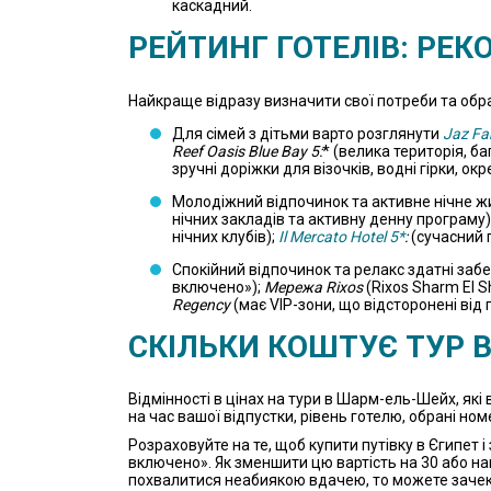
каскадний.
РЕЙТИНГ ГОТЕЛІВ: РЕК
Найкраще відразу визначити свої потреби та обрат
Для сімей з дітьми варто розглянути
Jaz Fa
Reef Oasis Blue Bay 5:
* (велика територія, б
зручні доріжки для візочків, водні гірки, ок
Молодіжний відпочинок та активне нічне жи
нічних закладів та активну денну програму)
нічних клубів);
Il Mercato Hotel 5*
:
(сучасний 
Спокійний відпочинок та релакс здатні за
включено»);
Мережа Rixos
(Rixos Sharm El 
Regency
(має VIP-зони, що відсторонені від
СКІЛЬКИ КОШТУЄ ТУР 
Відмінності в цінах на тури в Шарм-ель-Шейх, які
на час вашої відпустки, рівень готелю, обрані но
Розраховуйте на те, щоб купити путівку в Єгипет і 
включено». Як зменшити цю вартість на 30 або на
похвалитися неабиякою вдачею, то можете заче