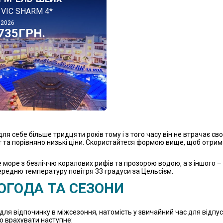
 VIC SHARM 4*
.2026
735ГРН.
я себе більше тридцяти років тому і з того часу він не втрачає сво
іт та порівняно низькі ціни. Скористайтеся формою вище, щоб отр
 море з безліччю коралових рифів та прозорою водою, а з іншого –
ередню температуру повітря 33 градуси за Цельсієм.
ПОГОДА ТА СЕЗОНИ
 для відпочинку в міжсезоння, натомість у звичайний час для відпу
о врахувати наступне: