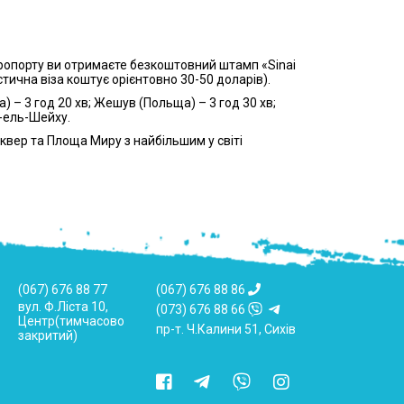
еропорту ви отримаєте безкоштовний штамп «Sinai
стична віза коштує орієнтовно 30-50 доларів).
– 3 год 20 хв; Жешув (Польща) – 3 год 30 хв;
м-ель-Шейху.
Сквер та Площа Миру з найбільшим у світі
(067) 676 88 77
(067) 676 88 86
вул. Ф.Ліста 10,
(073) 676 88 66
Центр(тимчасово
пр-т. Ч.Калини 51, Сихів
закритий)