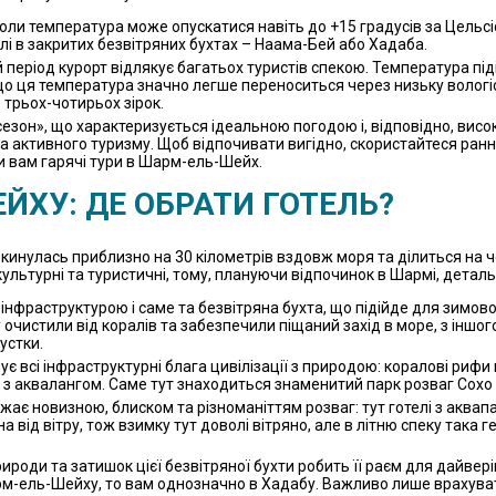
оли температура може опускатися навіть до +15 градусів за Цельсіє
лі в закритих безвітряних бухтах – Наама-Бей або Хадаба.
 період курорт відлякує багатьох туристів спекою. Температура пі
о ця температура значно легше переноситься через низьку вологіс
 трьох-чотирьох зірок.
 сезон», що характеризується ідеальною погодою і, відповідно, ви
 та активного туризму. Щоб відпочивати вигідно, скористайтеся ра
и вам гарячі тури в Шарм-ель-Шейх.
ЙХУ: ДЕ ОБРАТИ ГОТЕЛЬ?
инулась приблизно на 30 кілометрів вздовж моря та ділиться на чо
 культурні та туристичні, тому, плануючи відпочинок в Шармі, дета
нфраструктурою і саме та безвітряна бухта, що підійде для зимової
очистили від коралів та забезпечили піщаний захід в море, з іншого
устки.
є всі інфраструктурні блага цивілізації з природою: коралові рифи
 з аквалангом. Саме тут знаходиться знаменитий парк розваг Сохо
ає новизною, блиском та різноманіттям розваг: тут готелі з аквапа
а від вітру, тож взимку тут доволі вітряно, але в літню спеку така 
природи та затишок цієї безвітряної бухти робить її раєм для дайве
рм-ель-Шейху, то вам однозначно в Хадабу. Важливо лише врахувати