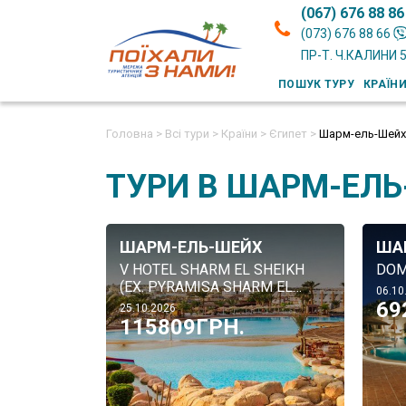
(067) 676 88 86
(073) 676 88 66
ПР-Т. Ч.КАЛИНИ 
ПОШУК ТУРУ
КРАЇН
Головна >
Всі тури >
Країни >
Єгипет >
Шарм-ель-Шейх
ТУРИ В ШАРМ-ЕЛЬ
ШАРМ-ЕЛЬ-ШЕЙХ
ША
V HOTEL SHARM EL SHEIKH
DOM
(EX. PYRAMISA SHARM EL
06.10
SHEIKH RESORT) 5*
69
25.10.2026
115809ГРН.