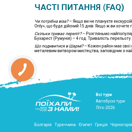
ЧАСТІ ПИТАННЯ (FAQ)
Чи потрібна віза?
– Якщо ви не плануєте екскурсі
Only», що буде дійсний 15 днів. Якщо ж ви хочете 
Скільки триває переліт?
– Розгляньмо найпопулярн
Бухарест (Румунія) – 4 год. Тривалість перельот
Що подивитися в Шармі?
– Кожен район має свої 
металевим витвором мистецтва, заповідник з н
Всі тури
Автобусні тури
Літо-2026
Болгарія
Туреччина
Єгипет
Греція
Чорногорі