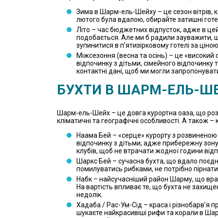
Зима в Шарм-ель-Шейху – це сезон вітрів, к
лютого була вдалою, обирайте затишні готе
Літо – час бюджетних відпусток, адже в цей
подобається. Але ми б радили зауважити, щ
зупинитися в п’ятизірковому готелі за ціною
Міжсезоння (весна та осінь) – це «високий
відпочинку з дітьми, сімейного відпочинку
контактні дані, щоб ми могли запропонуват
БУХТИ В ШАРМ-ЕЛЬ-ШЕ
Шарм-ель-Шейх – це довга курортна оаза, що розк
кліматичні та географічні особливості. А також –
Наама Бей – «серце» курорту з розвиненою і
відпочинку з дітьми, адже прибережну зону 
клубів, щоб не втрачати жодної години відп
Шаркс Бей – сучасна бухта, що вдало поєдну
помилуватись рибками, не потрібно пірнати
Набк – найсучасніший район Шарму, що враж
На вартість впливає те, що бухта не захищен
недолік.
Хадаба / Рас-Ум-Сід – краса і різнобарв’я 
шукаєте найкрасивіші рифи та корали в Ша