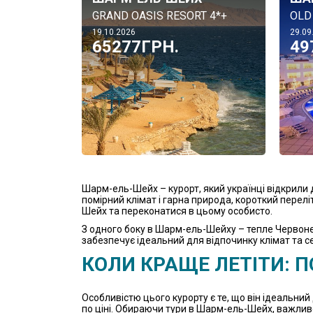
GRAND OASIS RESORT 4*+
OLD
19.10.2026
29.09
65277ГРН.
49
Шарм-ель-Шейх – курорт, який українці відкрили дл
помірний клімат і гарна природа, короткий перел
Шейх та переконатися в цьому особисто.
З одного боку в Шарм-ель-Шейху – тепле Червоне
забезпечує ідеальний для відпочинку клімат та с
КОЛИ КРАЩЕ ЛЕТІТИ: 
Особливістю цього курорту є те, що він ідеальний
по ціні. Обираючи тури в Шарм-ель-Шейх, важлив