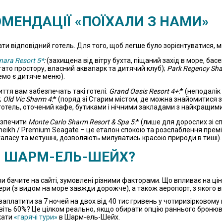
ОМЕНДАЦІЇ «ПОЇХАЛИ З НАМИ»
и відповідний готель. Для того, щоб легше було зорієнтуватися, ми
nara Resort 5*
:
(захищена від вітру бухта, піщаний захід в море, басе
агато простору, власний аквапарк та дитячий клуб);
Park Regency Shar
ремо є дитяче меню).
ття вам забезпечать такі готелі:
Grand Oasis Resort 4+:
* (неподалік
;
Old Vic Sharm 4:
* (поряд зі Старим містом, де можна знайомитися з 
готель, оточений кафе, бутиками і нічними закладами з найкращим
безпечити
Monte Carlo Sharm Resort & Spa 5:
* (лише для дорослих зі 
Sheikh / Premium Seagate – це еталон спокою та розслаблення прем
 галасу та метушні, дозволяють милуватись красою природи в тиші).
В ШАРМ-ЕЛЬ-ШЕЙХ?
 ви бачите на сайті, зумовлені різними факторами. Що впливає на ц
мери (з видом на море завжди дорожче), а також аеропорт, з якого в
заплатити за 7 ночей на двох від 40 тис гривень у чотиризірковому го
віть 60%? Це цілком реально, якщо обирати опцію раннього бронюва
кати
«гарячі тури»
в Шарм-ель-Шейх.