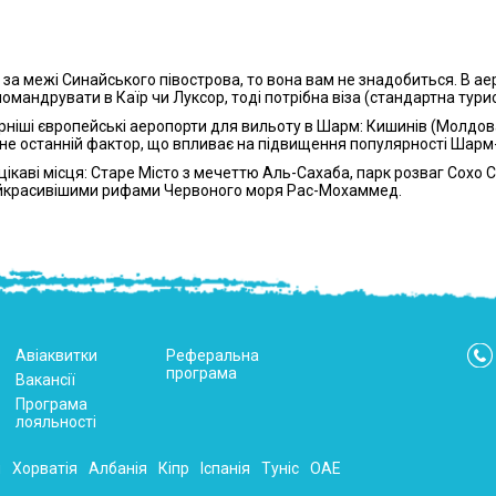
й за межі Синайського півострова, то вона вам не знадобиться. В а
помандрувати в Каїр чи Луксор, тоді потрібна віза (стандартна тури
іші європейські аеропорти для вильоту в Шарм: Кишинів (Молдова) 
у не останній фактор, що впливає на підвищення популярності Шар
цікаві місця: Старе Місто з мечеттю Аль-Сахаба, парк розваг Сохо 
айкрасивішими рифами Червоного моря Рас-Мохаммед.
Авіаквитки
Реферальна
програма
Вакансії
Програма
лояльності
я
Хорватія
Албанія
Кіпр
Іспанія
Туніс
ОАЕ