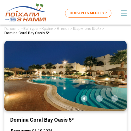
ПІДБЕРІТЬ МЕНІ ТУР
Головна >
Всі тури >
Країни >
Єгипет >
Шарм-ель-Шейх >
Domina Coral Bay Oasis 5*
Domina Coral Bay Oasis 5*