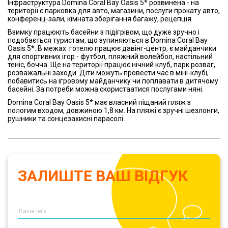
Інфраструктура Domina Coral Bay Oasis 5* розвинена - на
території є парковка для авто, магазини, послуги прокату авто,
конференц-зали, кімната зберігання багажу, рецепція.
Взимку працюють басейни з підігрівом, що дуже зручно і
подобається туристам, що зупиняються в Domina Coral Bay
Oasis 5*. В межах готелю працює давінг-центр, є майданчики
для спортивних ігор - футбол, пляжний волейбол, настільний
теніс, бочча. Ще на території працює нічний клуб, парк розваг,
розважальні заходи. Діти можуть провести час в міні-клубі,
побавитись на ігровому майданчику чи поплавати в дитячому
басейні. За потреби можна скористаатися послугами няні.
Domina Coral Bay Oasis 5* має власний піщаний пляж з
пологим входом, довжиною 1,8 км. На пляжі є зручні шезлонги,
рушники та сонцезахисні парасолі.
ЗАЛИШТЕ ВАШ ВІДГУК