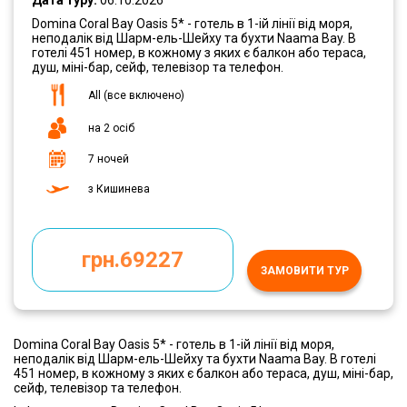
Дата туру:
06.10.2026
Domina Coral Bay Oasis 5* - готель в 1-ій лінії від моря,
неподалік від Шарм-ель-Шейху та бухти Naama Bay. В
готелі 451 номер, в кожному з яких є балкон або тераса,
душ, міні-бар, сейф, телевізор та телефон.
All (все включено)
на 2 осіб
7 ночей
з Кишинева
грн.69227
ЗАМОВИТИ ТУР
Domina Coral Bay Oasis 5* - готель в 1-ій лінії від моря,
неподалік від Шарм-ель-Шейху та бухти Naama Bay. В готелі
451 номер, в кожному з яких є балкон або тераса, душ, міні-бар,
сейф, телевізор та телефон.