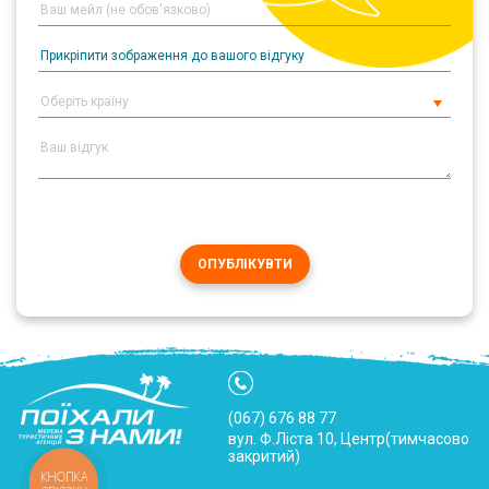
Прикріпити зображення до вашого відгуку
ОПУБЛІКУВТИ
(067) 676 88 77
вул. Ф.Ліста 10, Центр(тимчасово
закритий)
КНОПКА