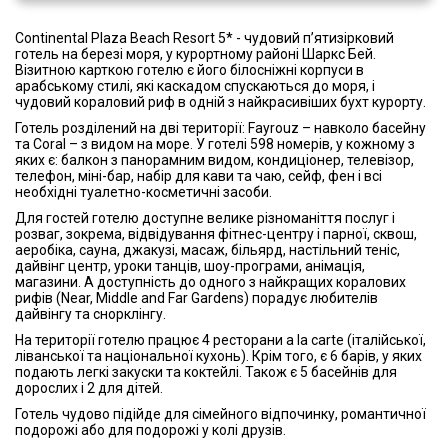
Continental Plaza Beach Resort 5* - чудовий п’ятизірковий
готель на березі моря, у курортному районі Шаркс Бей.
Візитною карткою готелю є його білосніжні корпуси в
арабському стилі, які каскадом спускаються до моря, і
чудовий кораловий риф в одній з найкрасивіших бухт курорту.
Готель розділений на дві території: Fayrouz – навколо басейну
та Coral – з видом на море. У готелі 598 номерів, у кожному з
яких є: балкон з панорамним видом, кондиціонер, телевізор,
телефон, міні-бар, набір для кави та чаю, сейф, фен і всі
необхідні туалетно-косметичні засоби.
Для гостей готелю доступне велике різноманіття послуг і
розваг, зокрема, відвідування фітнес-центру і парної, сквош,
аеробіка, сауна, джакузі, масаж, більярд, настільний теніс,
дайвінг центр, уроки танців, шоу-програми, анімація,
магазини. А доступність до одного з найкращих коралових
рифів (Near, Middle and Far Gardens) порадує любителів
дайвінгу та снорклінгу.
На території готелю працює 4 ресторани a la carte (італійської,
ліванської та національної кухонь). Крім того, є 6 барів, у яких
подають легкі закуски та коктейлі. Також є 5 басейнів для
дорослих і 2 для дітей.
Готель чудово підійде для сімейного відпочинку, романтичної
подорожі або для подорожі у колі друзів.