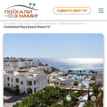
ПІДБЕРІТЬ МЕНІ ТУР
Головна >
Всі тури >
Країни >
Єгипет >
Шарм-ель-Шейх >
Continental Plaza Beach Resort 5*