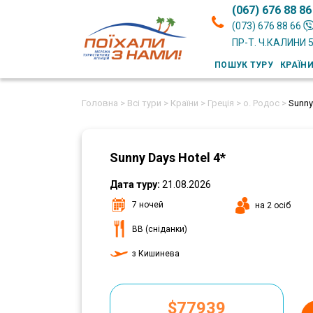
(067) 676 88 86
(073) 676 88 66
ПР-Т. Ч.КАЛИНИ 
ПОШУК ТУРУ
КРАЇН
Головна >
Всі тури >
Країни >
Греція >
о. Родос >
Sunny
Sunny Days Hotel 4*
Дата туру:
21.08.2026
7 ночей
на 2 осіб
ВВ (сніданки)
з Кишинева
$77939