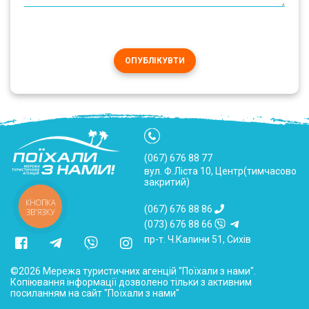
ОПУБЛІКУВТИ
(067) 676 88 77
вул. Ф.Ліста 10, Центр(тимчасово
закритий)
КНОПКА
(067) 676 88 86
ЗВ'ЯЗКУ
(073) 676 88 66
пр-т. Ч.Калини 51, Сихів
©2026 Мережа туристичних агенцій "Поїхали з нами".
Копіювання інформації дозволено тільки з активним
посиланням на сайт "Поїхали з нами"