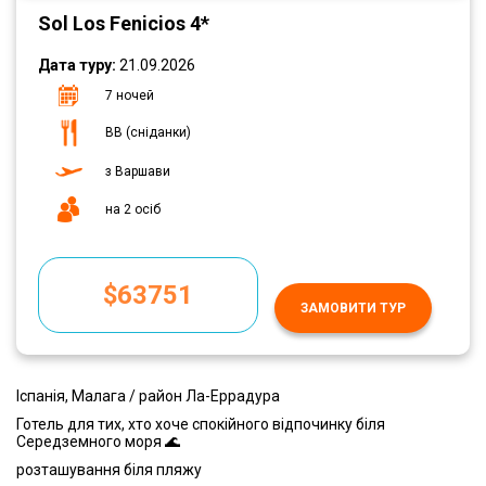
Sol Los Fenicios 4*
Дата туру:
21.09.2026
7 ночей
ВВ (сніданки)
з Варшави
на 2 осіб
$63751
ЗАМОВИТИ ТУР
Іспанія, Малага / район Ла-Еррадура
Готель для тих, хто хоче спокійного відпочинку біля
Середземного моря 🌊
розташування біля пляжу