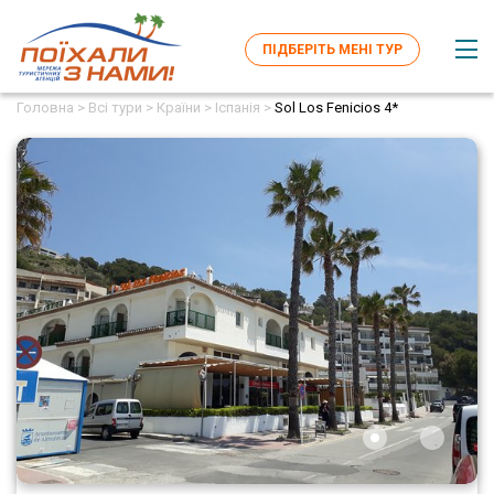
ПІДБЕРІТЬ МЕНІ ТУР
Головна >
Всі тури >
Країни >
Іспанія >
Sol Los Fenicios 4*