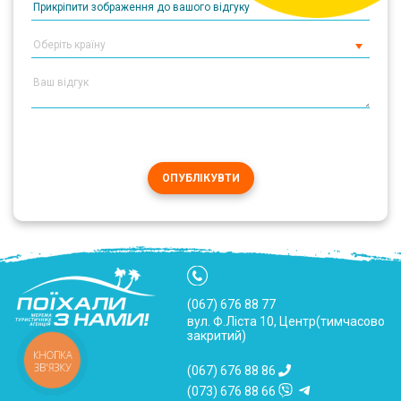
Прикріпити зображення до вашого відгуку
ОПУБЛІКУВТИ
(067) 676 88 77
вул. Ф.Ліста 10, Центр(тимчасово
закритий)
КНОПКА
ЗВ'ЯЗКУ
(067) 676 88 86
(073) 676 88 66