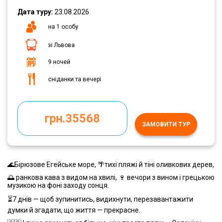
Дата туру:
23.08.2026
на 1 особу
зі Львова
9 ночей
сніданки та вечері
грн.35568
ЗАМОВИТИ ТУР
🌊Бірюзове Егейське море, 🌴тихі пляжі й тіні оливкових дерев,
🌅 ранкова кава з видом на хвилі, 🍷 вечори з вином і грецькою
музикою на фоні заходу сонця.
⏳7 днів — щоб зупинитись, видихнути, перезавантажити
думки й згадати, що життя — прекрасне.