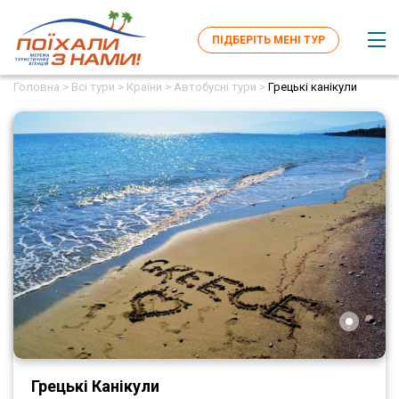
ПІДБЕРІТЬ МЕНІ ТУР
Головна >
Всі тури >
Країни >
Автобусні тури >
Грецькі канікули
Грецькі Канікули