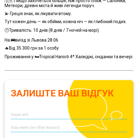
🇬🇷 І якщо захочеться більше, ніж просто пляж — Салоніки,
Метеори, древні міста й живі легенди поруч.
💫 Греція знає, як лікувати втому.
Тут кожен день — як обійми, кожна ніч — як глибокий подих.
🕑Тривалість: 10 днів (8 днів / 7 ночей на морі)
На 🚌виїзд зі Львова 28.06
🔥Від 35 300 грн за 1 особу
Проживання у 🛏Tropical Hanioti 4* Халкідікі, сніданки та вечері
ЗАЛИШТЕ ВАШ ВІДГУК