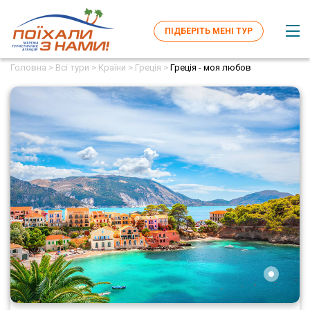
ПІДБЕРІТЬ МЕНІ ТУР
Головна >
Всі тури >
Країни >
Греція >
Греція - моя любов