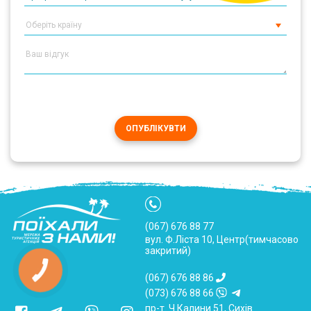
ОПУБЛІКУВТИ
(067) 676 88 77
вул. Ф.Ліста 10, Центр(тимчасово
закритий)
(067) 676 88 86
(073) 676 88 66
пр-т. Ч.Калини 51, Сихів