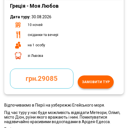
Греція - Моя Любов
Дата туру:
30.08.2026
10 ночей
сніданки та вечері
на 1 особу
зі Львова
грн.29085
ЗАМОВИТИ ТУР
Відпочиваємо в Пієрії на узбережжі Егейського моря.
Під час туру у нас буде можливість відвідати Метеори, Олімп,
місто Діон, руїни якого вражають і нині. Помилуватися
надзвичайно красивими водоспадами в Арідея-Едесса.