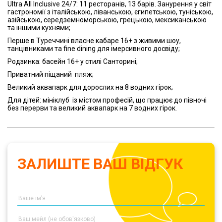
Ultra All Inclusive 24/7: 11 ресторанів, 13 барів. Занурення у світ
гастрономії з італійською, ліванською, єгипетською, туніською,
азійською, середземноморською, грецькою, мексиканською
та іншими кухнями;
Перше в Туреччині власне кабаре 16+ з живими шоу,
танцівниками та fine dining для імерсивного досвіду;
Родзинка: басейн 16+ у стилі Санторині;
Приватний піщаний
пляж;
Великий аквапарк для дорослих на 8 водних гірок;
Для дітей: мініклуб
із містом професій, що працює до півночі
без перерви та великий аквапарк на 7 водних гірок.
ЗАЛИШТЕ ВАШ ВІДГУК