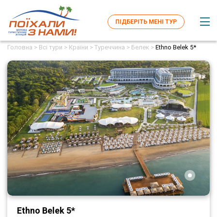
ПІДБЕРІТЬ МЕНІ ТУР
Головна >
Всі тури >
Країни >
Туреччина >
Белек >
Ethno Belek 5*
Ethno Belek 5*