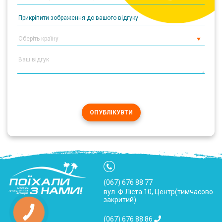
Прикріпити зображення до вашого відгуку
ОПУБЛІКУВТИ
(067) 676 88 77
вул. Ф.Ліста 10, Центр(тимчасово
закритий)
(067) 676 88 86