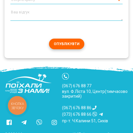
ОПУБЛІКУВТИ
(067) 676 88 77
вул. Ф.Ліста 10, Центр(тимчасово
закритий)
КНОПКА
(067) 676 88 86
ЗВ'ЯЗКУ
(073) 676 88 66
пр-т. Ч.Калини 51, Сихів