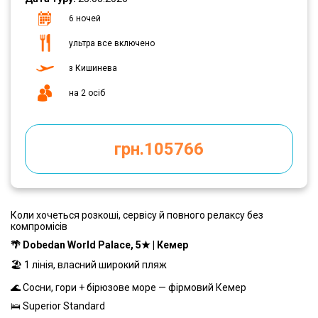
6 ночей
ультра все включено
з Кишинева
на 2 осіб
грн.105766
Коли хочеться розкоші, сервісу й повного релаксу без
компромісів
🌴 Dobedan World Palace, 5★ | Кемер
🏖 1 лінія, власний широкий пляж
🌊 Сосни, гори + бірюзове море — фірмовий Кемер
🛌 Superior Standard