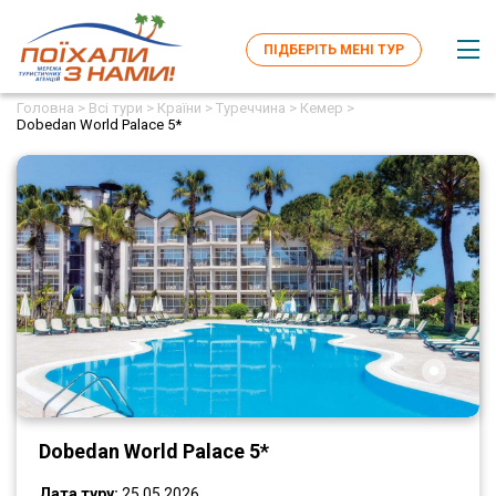
ПІДБЕРІТЬ МЕНІ ТУР
Головна >
Всі тури >
Країни >
Туреччина >
Кемер >
Dobedan World Palace 5*
Dobedan World Palace 5*
Дата туру:
25.05.2026