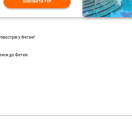
ЗАМОВИТИ ТУР
івострів у Фетхіє!
!
ися до Фетхіє.