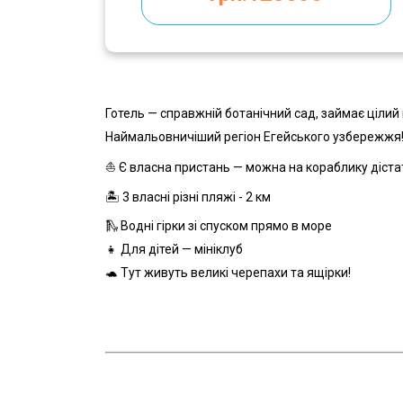
Готель — справжній ботанічний сад, займає цілий п
Наймальовничіший регіон Егейського узбережжя
⛵ Є власна пристань — можна на кораблику дістат
🏝️ 3 власні різні пляжі - 2 км
🛝 Водні гірки зі спуском прямо в море
👧 Для дітей — мініклуб
🐢 Тут живуть великі черепахи та ящірки!