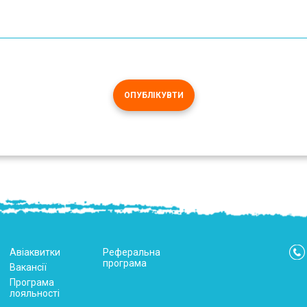
ОПУБЛІКУВТИ
Авіаквитки
Реферальна
програма
Вакансії
Програма
лояльності