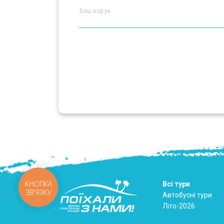
КНОПКА
Всі тури
ЗВ'ЯЗКУ
Автобусні тури
Літо-2026