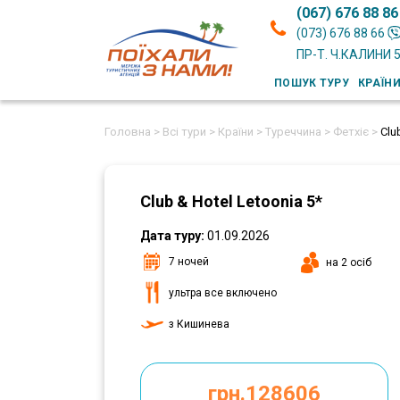
(067) 676 88 86
(073) 676 88 66
ПР-Т. Ч.КАЛИНИ 
ПОШУК ТУРУ
КРАЇН
Головна >
Всі тури >
Країни >
Туреччина >
Фетхіє >
Clu
Club & Hotel Letoonia 5*
Дата туру:
01.09.2026
7 ночей
на 2 осіб
ультра все включено
з Кишинева
грн.128606