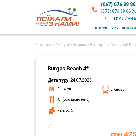
(067) 676 88 86
(073) 676 88 66
ПР-Т. Ч.КАЛИНИ 
ПОШУК ТУРУ
КРАЇН
Головна >
Всі тури >
Країни >
Болгарія >
Сонячний Бер
Burgas Beach 4*
Дата туру:
24.07.2026
9 ночей
з Києва
All (все включено)
на 2 осіб
грн.42