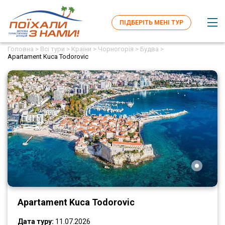
ПІДБЕРІТЬ МЕНІ ТУР
Головна >
Всі тури >
Країни >
Чорногорія >
Будва >
Apartament Kuca Todorovic
Apartament Kuca Todorovic
Дата туру:
11.07.2026