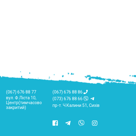
(067) 676 88 77
(067) 676 88 86
вул. Ф.Ліста 10,
(073) 676 88 66
Центр(тимчасово
пр-т. Ч.Калини 51, Сихів
закритий)