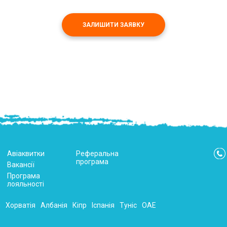
ЗАЛИШИТИ ЗАЯВКУ
Авіаквитки
Реферальна
програма
Вакансії
Програма
лояльності
я
Хорватія
Албанія
Кіпр
Іспанія
Туніс
ОАЕ