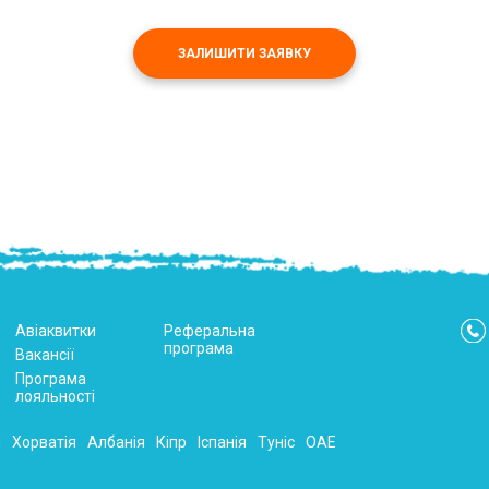
ЗАЛИШИТИ ЗАЯВКУ
Авіаквитки
Реферальна
програма
Вакансії
Програма
лояльності
я
Хорватія
Албанія
Кіпр
Іспанія
Туніс
ОАЕ