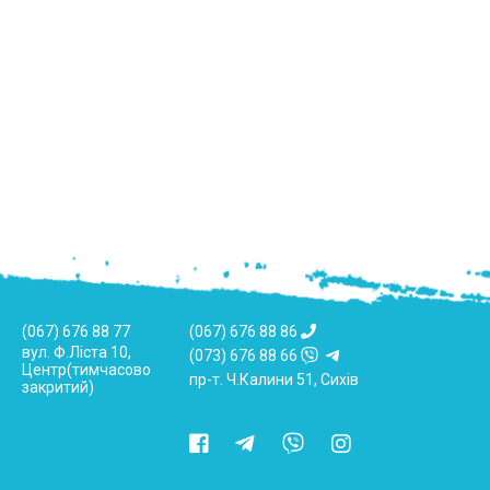
(067) 676 88 77
(067) 676 88 86
вул. Ф.Ліста 10,
(073) 676 88 66
Центр(тимчасово
пр-т. Ч.Калини 51, Сихів
закритий)