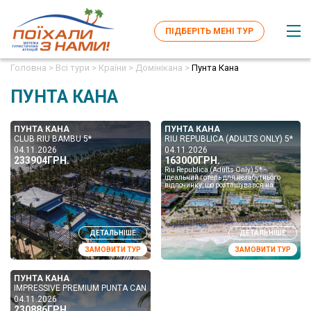
ПІДБЕРІТЬ МЕНІ ТУР
Головна >
Всі тури >
Країни >
Домінікана >
Пунта Кана
ПУНТА КАНА
ПУНТА КАНА
ПУНТА КАНА
CLUB RIU BAMBU 5*
RIU REPUBLICA (ADULTS ONLY) 5*
04.11.2026
04.11.2026
233904ГРН.
163000ГРН.
Riu Republica (Adults Only) 5* -
ідеальний готель для незабутнього
відпочинку, що розташувався на
першій береговій лінії райського пляжу
Арена-Горда в місті Пун...
ДЕТАЛЬНІШЕ
ДЕТАЛЬНІШЕ
ЗАМОВИТИ ТУР
ЗАМОВИТИ ТУР
ПУНТА КАНА
IMPRESSIVE PREMIUM PUNTA CANA 5*
04.11.2026
230886ГРН.