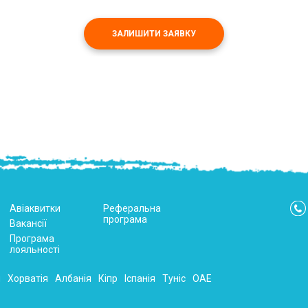
ЗАЛИШИТИ ЗАЯВКУ
Авіаквитки
Реферальна
програма
Вакансії
Програма
лояльності
я
Хорватія
Албанія
Кіпр
Іспанія
Туніс
ОАЕ