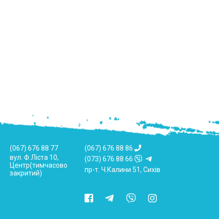
(067) 676 88 77
(067) 676 88 86
вул. Ф.Ліста 10,
(073) 676 88 66
Центр(тимчасово
пр-т. Ч.Калини 51, Сихів
закритий)