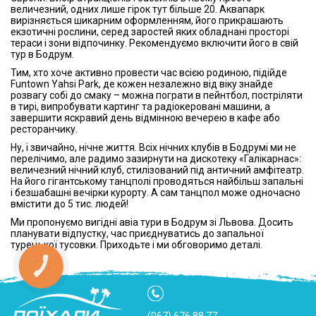
величезний, одних лише гірок тут більше 20. Аквапарк
вирізняється шикарним оформленням, його прикрашають
екзотичні рослини, серед заростей яких обладнані просторі
тераси і зони відпочинку. Рекомендуємо включити його в свій
тур в Бодрум.
Тим, хто хоче активно провести час всією родиною, підійде
Funtown Yahsi Park, де кожен незалежно від віку знайде
розвагу собі до смаку – можна пограти в пейнтбол, постріляти
в тирі, випробувати картинг та радіокеровані машини, а
завершити яскравий день відмінною вечерею в кафе або
ресторанчику.
Ну, і звичайно, нічне життя. Всіх нічних клубів в Бодрумі ми не
перелічимо, але радимо зазирнути на дискотеку «Галікарнас»:
величезний нічний клуб, стилізований під античний амфітеатр.
На його гігантському танцполі проводяться найбільш запальні
і безшабашні вечірки курорту. А сам танцпол може одночасно
вмістити до 5 тис. людей!
Ми пропонуємо вигідні авіа тури в Бодрум зі Львова. Досить
планувати відпустку, час приєднуватись до запальної
турецької тусовки. Приходьте і ми обговоримо деталі.