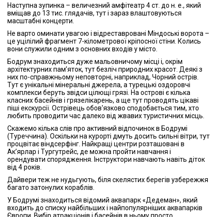
Наступна зупинка – величезний амфітеатр 4 ст. до н. е., який
вміщав до 13 тис. глядачів, тут і зараз влаштовуються
масштабні концерти.
Не варто оминати увагою і відреставровані Міндоські ворота –
це уцілілий фрагмент 7-кілометрової кріпосної стіни. Колись
вони служили одним з основних входів у місто.
Бодрум знаходиться дуже мальовничому місці і, окрім
архітектурних пам’яток, тут безліч природних красот. Деякі з
них по-справжньому неповторні, наприклад, Чорний острів.
Тут є унікальні мінеральні джерела, а турецькі оздоровчі
комплекси беруть звідси цілющі грязі. На острові є кілька
класних басейнів і грязелікарень, а ще тут проводять цікаві
піші екскурсії. Острівець обов'язково сподобається тим, хто
любить проводити час далеко від жвавих туристичних місць.
Скажемо кілька слів про активний відпочинок в Бодрумі
(Туреччина). Оскільки на курорті дмуть досить сильні вітри, тут
процвітає віндсерфінг. Найкращі центри розташовані в
Ак’ярлар і Тургутрейс, де можна пройти навчання і
орендувати спорядження. Інструктори навчають навіть діток
від 4 років.
Дайвери теж не нудьгують, біля скелястих берегів узбережжя
багато затонулих кораблів.
У Бодрумі знаходиться відомий аквапарк «Дедеман», який
входить до списку найбільших і найпопулярніших аквапарків
Європи. Вибір атракціонів і басейнів в ньому просто