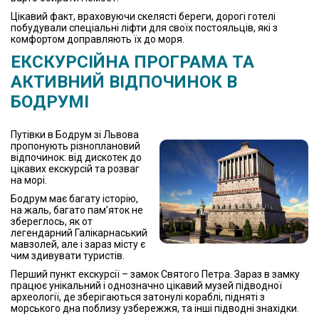
Цікавий факт, враховуючи скелясті береги, дорогі готелі
побудували спеціальні ліфти для своїх постояльців, які з
комфортом доправляють їх до моря.
ЕКСКУРСІЙНА ПРОГРАМА ТА
АКТИВНИЙ ВІДПОЧИНОК В
БОДРУМІ
Путівки в Бодрум зі Львова
пропонують різноплановий
відпочинок: від дискотек до
цікавих екскурсій та розваг
на морі.
Бодрум має багату історію,
на жаль, багато пам’яток не
збереглось, як от
легендарний Галікарнаський
мавзолей, але і зараз місту є
чим здивувати туристів.
Перший пункт екскурсії – замок Святого Петра. Зараз в замку
працює унікальний і однозначно цікавий музей підводної
археології, де зберігаються затонулі кораблі, підняті з
морського дна поблизу узбережжя, та інші підводні знахідки.