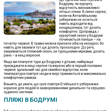
Бодруму, як курорту,
відсутність виснажливої
літньої спеки. В липні-серпні,
коли на Анталійському
узбережжі не хочеться
навіть відходити від
кондиціонера, тут досить
комфортно. Щоправда, і
курортний сезон у Бодрумі
починається пізніше – на
початку червня. В травні можна приїхати хіба на екскурсії, бо
навіть для засмаги тут ще досить прохолодно. До речі,
закривається пляжний сезон, за турецькими мірками, досить
рано – в кінці вересня.
Якщо ви плануєте тури до Бодруму з дітьми, найкраще
приїжджати в кінці серпня та вересні або в першій половині
червня. Ідеальний час для сімейної відпустки, коли
температура повітря і води в морі тримаються в максимально
комфортних рамках.
Візьміть до уваги, що сухе повітря Егейського узбережжя
корисне для людей із захворюваннями дихальної та серцево-
судинної системи.
ПЛЯЖІ В БОДРУМІ