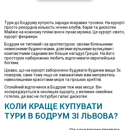
Тури до Бодруму купують заради яскравих тусовок. На курорті
просто рекордна кількість нічних клубів, барів та дискотек.
Майже на кожному пляжі вночі лунає музика. Це курорт-свято,
курорт-феєрверк.
Бодрум не типовий і за архітектурою: своїми біленькими
невисокими будиночками, довгими вузькими вулицями і
компактними садками він більше нагадує Грецію. На його
просторих набережних любить відпочивати європейська
богема.
Цікаво, що на курорті заборонено будувати будинки вище 3х
поверхів, саме тому ніщо не заважатиме вам милуватись
навколишніми красотами моря та гірських хребтів.
Спокійний відпочинок в Бодрумі теж має місце. Він
зосереджується в околицях курорту, у великих сімейних
готелях, де вас не потурбує галас дискотек.
КОЛИ КРАЩЕ КУПУВАТИ
ТУРИ В БОДРУМ ЗІ ЛЬВОВА?
Ще одна вагома перевага