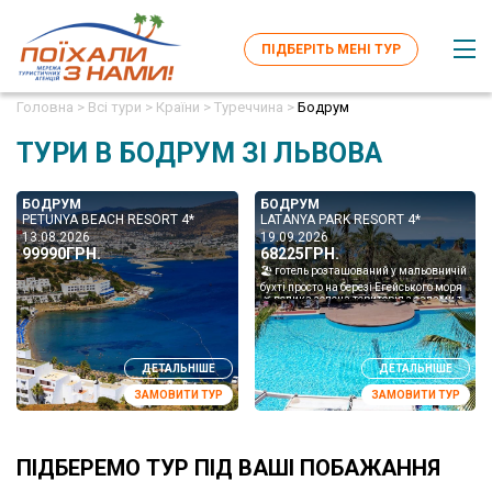
ПІДБЕРІТЬ МЕНІ ТУР
Головна >
Всі тури >
Країни >
Туреччина >
Бодрум
ТУРИ В БОДРУМ ЗІ ЛЬВОВА
БОДРУМ
БОДРУМ
PETUNYA BEACH RESORT 4*
LATANYA PARK RESORT 4*
13.08.2026
19.09.2026
99990ГРН.
68225ГРН.
🏖 готель розташований у мальовничій
бухті просто на березі Егейського моря
🌿 велика зелена територія з садами та
панорамними краєвидами на море 🌊
власний пляж...
ДЕТАЛЬНІШЕ
ДЕТАЛЬНІШЕ
ЗАМОВИТИ ТУР
ЗАМОВИТИ ТУР
ПІДБЕРЕМО ТУР ПІД ВАШІ ПОБАЖАННЯ