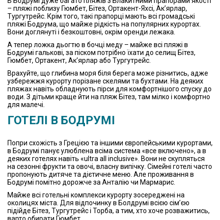
В Бодрумі дуже багато пляжів з Блакитними прапорами якості
– пляжі поблизу Гюмбет, Бітез, Ортакент-Яхсі, Ак’ярлар,
Тургутрейс. Крім того, такі прапорці мають всі громадські
пляжі Бодрума, що майже рідкість на популярних курортах.
Вони доглянуті і безкоштовні, окрім оренди лежака.
А тепер ложка дьогтю в бочці меду – майже всі пляжі в
Бодрумі галькові, за піском потрібно їхати до селищ Бітез,
Гюмбет, Ортакент, Ак’ярлар або Тургутрейс.
Врахуйте, що глибина моря біля берега може різнитись, адже
узбережжя курорту порізане скелями та бухтами. На деяких
пляжах навіть обладнують пірси для комфортнішого спуску до
води. З дітьми краще йти на пляж Бітез, там мілко і комфортно
для малечі.
ГОТЕЛІ В БОДРУМІ
Попри схожість з Грецією та іншими європейськими курортами,
в Бодрумі панує улюблена всіма система «все включено», а в
деяких готелях навіть «ultra all inclusive». Вони не скупляться
на сезонні фрукти та овочі, власну випічку. Сімейні готелі часто
пропонують дитяче та дієтичне меню. Але проживання в
Бодрумі помітно дорожче за Анталію чи Мармарис.
Майже всі готельні комплекси курорту зосереджені на
околицях міста. Для відпочинку в Болдрумі всією сім’єю
підійде Бітез, Тургутрейс і Торба, а тим, хто хоче розважитись,
варто обирати Гюмбет.