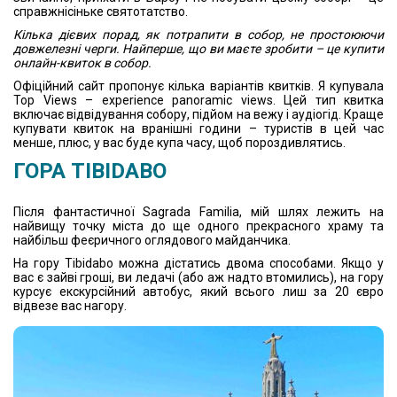
справжнісіньке святотатство.
Кілька дієвих порад, як потрапити в собор, не простоюючи
довжелезні черги. Найперше, що ви маєте зробити – це купити
онлайн-квиток в собор.
Офіційний сайт пропонує кілька варіантів квитків. Я купувала
Top Views – experience panoramic views. Цей тип квитка
включає відвідування собору, підйом на вежу і аудіогід. Краще
купувати квиток на вранішні години – туристів в цей час
менше, плюс, у вас буде купа часу, щоб пороздивлятись.
ГОРА TIBIDABO
Після фантастичної Sagrada Familia, мій шлях лежить на
найвищу точку міста до ще одного прекрасного храму та
найбільш феєричного оглядового майданчика.
На гору Tibidabo можна дістатись двома способами. Якщо у
вас є зайві гроші, ви ледачі (або аж надто втомились), на гору
курсує екскурсійний автобус, який всього лиш за 20 євро
відвезе вас нагору.