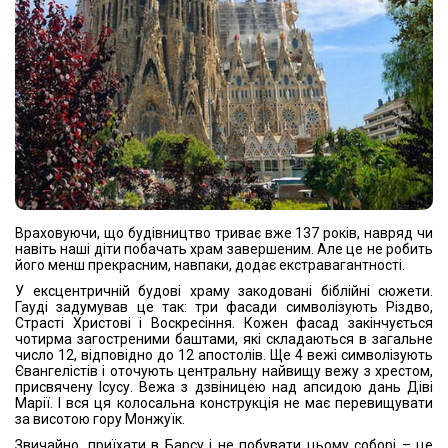
Враховуючи, що будівництво триває вже 137 років, навряд чи
навіть наші діти побачать храм завершеним. Але це не робить
його менш прекрасним, навпаки, додає екстравагантності.
У ексцентричній будові храму закодовані біблійні сюжети.
Гауді задумував це так: три фасади символізують Різдво,
Страсті Христові і Воскресіння. Кожен фасад закінчується
чотирма загостреними баштами, які складаються в загальне
число 12, відповідно до 12 апостолів. Ще 4 вежі символізують
Євангелістів і оточують центральну найвищу вежу з хрестом,
присвячену Ісусу. Вежа з дзвіницею над апсидою дань Діві
Марії. І вся ця колосальна конструкція не має перевищувати
за висотою гору Монжуїк.
Звичайно, приїхати в Барсу і не побувати цьому соборі – це