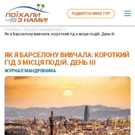
ПІДБЕРІТЬ МЕНІ ТУР
Головна >
Журнал мандрівника >
Як я Барселону вивчала: короткий гід з місця подій. День ІІІ
ЯК Я БАРСЕЛОНУ ВИВЧАЛА: КОРОТКИЙ
ГІД З МІСЦЯ ПОДІЙ. ДЕНЬ ІІІ
ЖУРНАЛ МАНДРІВНИКА