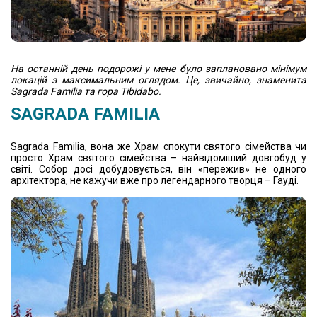
На останній день подорожі у мене було заплановано мінімум
локацій з максимальним оглядом. Це, звичайно, знаменита
Sagrada Familia та гора Tibidabo.
SAGRADA FAMILIA
Sagrada Familia, вона же Храм спокути святого сімейства чи
просто Храм святого сімейства – найвідоміший довгобуд у
світі. Собор досі добудовується, він «пережив» не одного
архітектора, не кажучи вже про легендарного творця – Гауді.