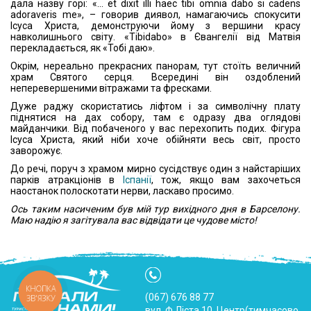
дала назву горі: «... et dixit illi haec tibi omnia dabo si cadens
adoraveris me», – говорив диявол, намагаючись спокусити
Ісуса Христа, демонструючи йому з вершини красу
навколишнього світу. «Тibidabo» в Євангелії від Матвія
перекладається, як «Тобі даю».
Окрім, нереально прекрасних панорам, тут стоїть величний
храм Святого серця. Всередині він оздоблений
неперевершеними вітражами та фресками.
Дуже раджу скористатись ліфтом і за символічну плату
піднятися на дах собору, там є одразу два оглядові
майданчики. Від побаченого у вас перехопить подих. Фігура
Ісуса Христа, який ніби хоче обійняти весь світ, просто
заворожує.
До речі, поруч з храмом мирно сусідствує один з найстаріших
парків атракціонів в
Іспанії
, тож, якщо вам захочеться
наостанок полоскотати нерви, ласкаво просимо.
Ось таким насиченим був мій тур вихідного дня в Барселону.
Маю надію я загітувала вас відвідати це чудове місто!
КНОПКА
(067) 676 88 77
ЗВ'ЯЗКУ
вул. Ф.Ліста 10, Центр(тимчасово