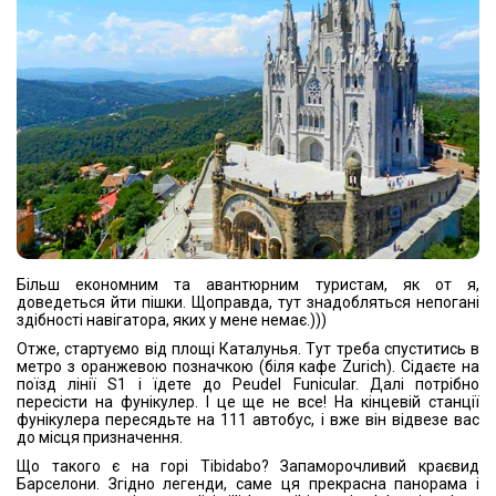
Більш економним та авантюрним туристам, як от я,
доведеться йти пішки. Щоправда, тут знадобляться непогані
здібності навігатора, яких у мене немає.)))
Отже, стартуємо від площі Каталунья. Тут треба спуститись в
метро з оранжевою позначкою (біля кафе Zurich). Сідаєте на
поїзд лінії S1 і їдете до Peudel Funicular. Далі потрібно
пересісти на фунікулер. І це ще не все! На кінцевій станції
фунікулера пересядьте на 111 автобус, і вже він відвезе вас
до місця призначення.
Що такого є на горі Tibidabo? Запаморочливий краєвид
Барселони. Згідно легенди, саме ця прекрасна панорама і