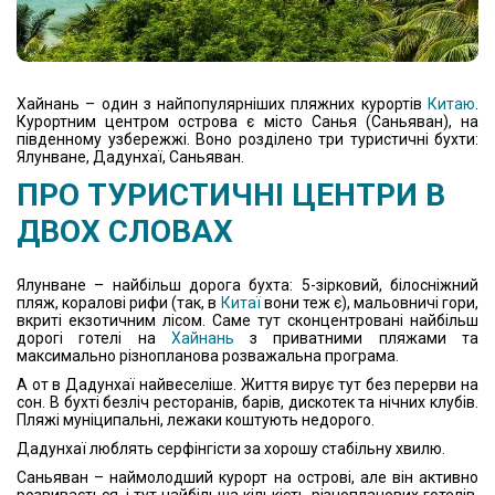
Хайнань – один з найпопулярніших пляжних курортів
Китаю
.
Курортним центром острова є місто Санья (Саньяван), на
південному узбережжі. Воно розділено три туристичні бухти:
Ялунване, Дадунхаї, Саньяван.
ПРО ТУРИСТИЧНІ ЦЕНТРИ В
ДВОХ СЛОВАХ
Ялунване – найбільш дорога бухта: 5-зірковий, білосніжний
пляж, коралові рифи (так, в
Китаї
вони теж є), мальовничі гори,
вкриті екзотичним лісом. Саме тут сконцентровані найбільш
дорогі готелі на
Хайнань
з приватними пляжами та
максимально різнопланова розважальна програма.
А от в Дадунхаї найвеселіше. Життя вирує тут без перерви на
сон. В бухті безліч ресторанів, барів, дискотек та нічних клубів.
Пляжі муніципальні, лежаки коштують недорого.
Дадунхаї люблять серфінгісти за хорошу стабільну хвилю.
Саньяван – наймолодший курорт на острові, але він активно
розвивається, і тут найбільша кількість різнопланових готелів.