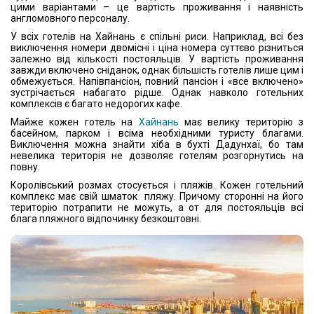
цими варіантами – це вартість проживання і наявність
англомовного персоналу.
У всіх готелів на Хайнань є спільні риси. Наприклад, всі без
виключення номери двомісні і ціна номера суттєво різниться
залежно від кількості постояльців. У вартість проживання
завжди включено сніданок, однак більшість готелів лише цим і
обмежується. Напівпансіон, повний пансіон і «все включено»
зустрічається набагато рідше. Однак навколо готельних
комплексів є багато недорогих кафе.
Майже кожен готель на
Хайнань
має велику територію з
басейном, парком і всіма необхідними туристу благами.
Виключення можна знайти хіба в бухті Дадунхаї, бо там
невелика територія не дозволяє готелям розгорнутись на
повну.
Королівський розмах стосується і пляжів. Кожен готельний
комплекс має свій шматок пляжу. Причому сторонні на його
територію потрапити не можуть, а от для постояльців всі
блага пляжного відпочинку безкоштовні.