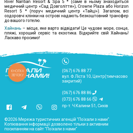
River Nantian Resort & Spa 5 * (саме в ньому знаходиться
медичний центр «Сад Довголіття»), Crowne Plaza або Horizon
Resort 5 * (поруч медичний центр «Тайці»). Загалом, всі
оздоровчі клініки на острові надають безкоштовний трансфер
до вашого готелю.
Хайнань
– місце, яке варто відвідати! Це чудове море, сонце,
пляжі, хороший сервіс та екзотика. Відкрийте свій Хайнань!
Ласкаво просимо!
(067) 676 88 77
КНОПКА
ЗВ'ЯЗКУ
вул. Ф.Ліста 10, Центр(тимчасово
закритий)
(067) 676 88 86
(073) 676 88 66
пр-т. Ч.Калини 51, Сихів
©2026 Мережа туристичних агенцій "Поїхали з нами".
Копіювання інформації дозволено тільки з активним
посиланням на сайт "Поїхали з нами"