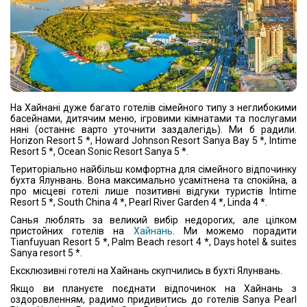
На Хайнані дуже багато готелів сімейного типу з неглибокими
басейнами, дитячим меню, ігровими кімнатами та послугами
няні (останнє варто уточнити заздалегідь). Ми б радили.
Horizon Resort 5 *, Howard Johnson Resort Sanya Bay 5 *, Intime
Resort 5 *, Ocean Sonic Resort Sanya 5 *.
Територіально найбільш комфортна для сімейного відпочинку
бухта Ялунвань. Вона максимально усамітнена та спокійна, а
про місцеві готелі лише позитивні відгуки туристів Intime
Resort 5 *, South China 4 *, Pearl River Garden 4 *, Linda 4 *.
Санья люблять за великий вибір недорогих, але цілком
пристойних готелів на
Хайнань
. Ми можемо порадити
Tianfuyuan Resort 5 *, Palm Beach resort 4 *, Days hotel & suites
Sanya resort 5 *.
Ексклюзивні готелі на Хайнань скупчились в бухті Ялунвань.
Якщо ви плануєте поєднати відпочинок на Хайнань з
оздоровленням, радимо придивитись до готелів Sanya Pearl