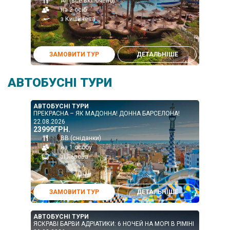
All (все включено)
на 2 осіб
з Кишинева
ЗАМОВИТИ ТУР
ДЕТАЛЬНІШЕ
АВТОБУСНІ ТУРИ
АВТОБУСНІ ТУРИ
ПРЕКРАСНА – ЯК МАДОННА! ДОННА БАРСЕЛОНА!
22.08.2026
23999ГРН.
ВВ (сніданки)
на 1 особу
зі Львова
ЗАМОВИТИ ТУР
ДЕТАЛЬНІШЕ
АВТОБУСНІ ТУРИ
ЯСКРАВІ БАРВИ АДРІАТИКИ: 6 НОЧЕЙ НА МОРІ В РІМІНІ