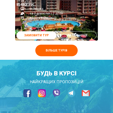
19.08.2026
85480ГРН.
зі Львова
на 2 дорослих і 2 дітей
All (все включено)
ЗАМОВИТИ ТУР
ДЕТАЛЬНІШЕ
БІЛЬШЕ ТУРІВ
БУДЬ В КУРСІ
НАЙКРАЩИХ ПРОПОЗИЦІЙ