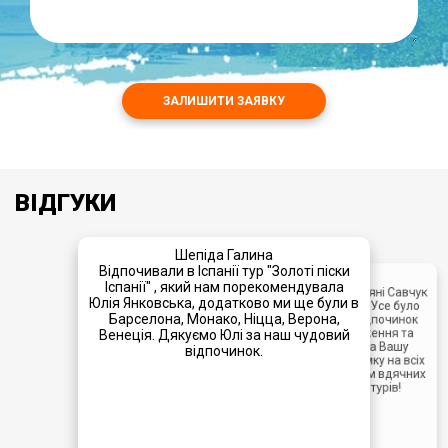
ЗАЛИШИТИ ЗАЯВКУ
ВІДГУКИ
Шепіда Галина
Відпочивали в Іспанії тур "Золоті піски
Іра
Іспанії" , який нам порекомендувала
Щиро дякуємо менеджеру Зоряні Савчук
Юлія Янковська, додатково ми ще були в
за чудово організований тур! Усе було
Барселона, Монако, Ніцца, Верона,
продумано до дрібниць, а відпочинок
залишив лише приємні враження та
Венеція. Дякуємо Юлі за наш чудовий
яскраві спогади. Дякуємо за Вашу
відпочинок.
уважність, допомогу й підтримку на всіх
етапах подорожі. Бажаємо Вам вдячних
туристів і багато успішних турів!