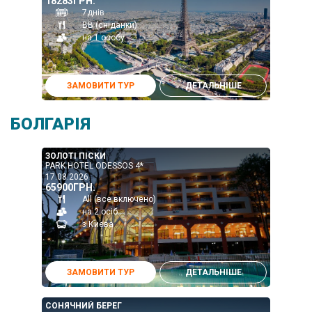
18283ГРН.
7днів
ВВ (сніданки)
на 1 особу
ЗАМОВИТИ ТУР
ДЕТАЛЬНІШЕ
БОЛГАРІЯ
ЗОЛОТІ ПІСКИ
PARK HOTEL ODESSOS 4*
17.08.2026
65900ГРН.
All (все включено)
на 2 осіб
з Києва
ЗАМОВИТИ ТУР
ДЕТАЛЬНІШЕ
СОНЯЧНИЙ БЕРЕГ