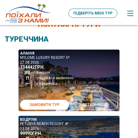
ПІДБЕРІТЬ МЕНІ ТУР
ПОПУЛЯРНІ ТУРИ
ТУРЕЧЧИНА
АЛАНІЯ
MYLOME LUXURY RESORT 5*
27.08.2026
134442ГРН.
6 ночей
ультра все включено
з Кишинева
ЗАМОВИТИ ТУР
ДЕТАЛЬНІШЕ
БОДРУМ
PETUNYA BEACH RESORT 4*
13.08.2026
99990ГРН.