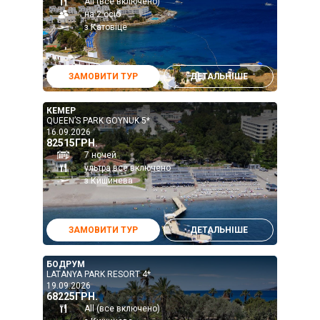
All (все включено)
на 2 осіб
з Катовіце
ЗАМОВИТИ ТУР
ДЕТАЛЬНІШЕ
КЕМЕР
QUEEN’S PARK GOYNUK 5*
16.09.2026
82515ГРН.
7 ночей
ультра все включено
з Кишинева
ЗАМОВИТИ ТУР
ДЕТАЛЬНІШЕ
БОДРУМ
LATANYA PARK RESORT 4*
19.09.2026
68225ГРН.
All (все включено)