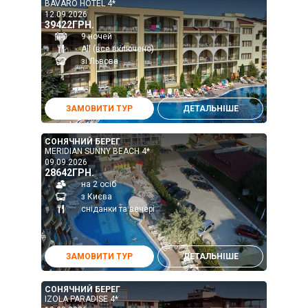
BAVARO HOTEL 4*
12.09.2026
39422ГРН.
9 ночей
All (все включено)
зі Львова
ЗАМОВИТИ ТУР
ДЕТАЛЬНІШЕ
СОНЯЧНИЙ БЕРЕГ
MERIDIAN SUNNY BEACH 4*
09.09.2026
28642ГРН.
на 2 осіб
з Києва
сніданки та вечері
ЗАМОВИТИ ТУР
ДЕТАЛЬНІШЕ
СОНЯЧНИЙ БЕРЕГ
IZOLA PARADISE 4*