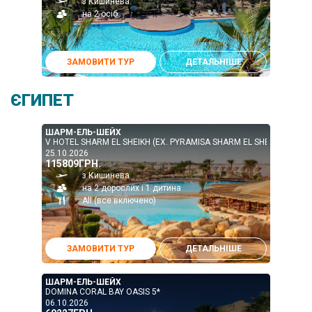
з Кишинева
на 2 осіб
ЗАМОВИТИ ТУР
ДЕТАЛЬНІШЕ
ЄГИПЕТ
ШАРМ-ЕЛЬ-ШЕЙХ
V HOTEL SHARM EL SHEIKH (EX. PYRAMISA SHARM EL SHEIKH RESORT
25.10.2026
115809ГРН.
з Кишинева
на 2 дорослих і 1 дитина
All (все включено)
ЗАМОВИТИ ТУР
ДЕТАЛЬНІШЕ
ШАРМ-ЕЛЬ-ШЕЙХ
DOMINA CORAL BAY OASIS 5*
06.10.2026