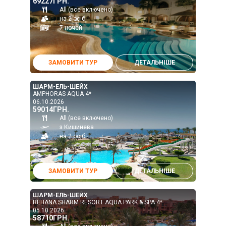
69227ГРН.
All (все включено)
на 2 осіб
7 ночей
ЗАМОВИТИ ТУР
ДЕТАЛЬНІШЕ
ШАРМ-ЕЛЬ-ШЕЙХ
AMPHORAS AQUA 4*
06.10.2026
59014ГРН.
All (все включено)
з Кишинева
на 2 осіб
ЗАМОВИТИ ТУР
ДЕТАЛЬНІШЕ
ШАРМ-ЕЛЬ-ШЕЙХ
REHANA SHARM RESORT AQUA PARK & SPA 4*
05.10.2026
58710ГРН.